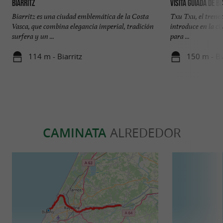
Biarritz
Visita guiada de Bi
Biarritz es una ciudad emblemática de la Costa
Txu Txu, el trenec
Vasca, que combina elegancia imperial, tradición
introduce en la ci
surfera y un ...
para ...
114 m - Biarritz
150 m - Bi
CAMINATA
ALREDEDOR