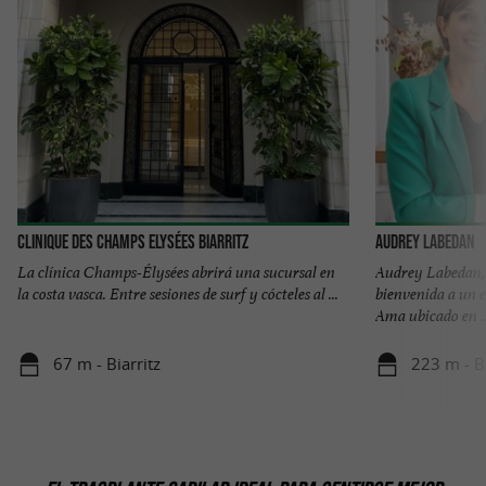
Clinique des Champs Elysées Biarritz
Audrey Labedan
La clínica Champs-Élysées abrirá una sucursal en
Audrey Labedan, f
la costa vasca. Entre sesiones de surf y cócteles al ...
bienvenida a un e
Ama ubicado en ..
67 m - Biarritz
223 m - Bi