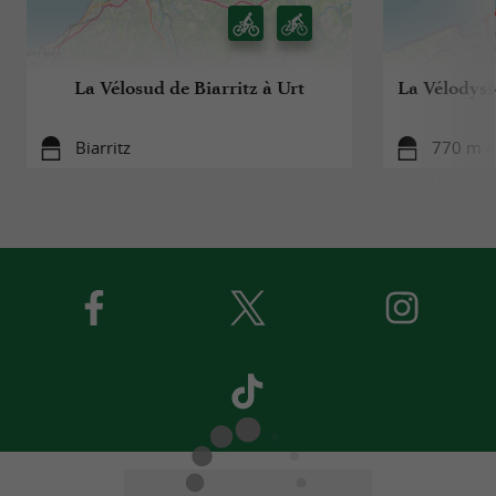
La Vélosud de Biarritz à Urt
La Vélodyssé
Biarritz
770 m - 