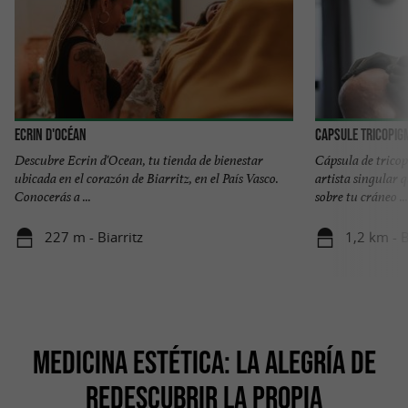
Ecrin d'Océan
Capsule Tricopig
Descubre Ecrin d'Ocean, tu tienda de bienestar
Cápsula de trico
ubicada en el corazón de Biarritz, en el País Vasco.
artista singular q
Conocerás a ...
sobre tu cráneo ...
227 m - Biarritz
1,2 km - B
MEDICINA ESTÉTICA: LA ALEGRÍA DE
REDESCUBRIR LA PROPIA