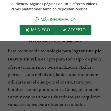
audiencia
. Algunas páginas del sitio ofrecen
vídeos
cuyas plataformas también depositan cookies.
MÁS INFORMACIÓN
ME NIEGO
ACCEPTO
DEPILACIÓN LÁSER, PERFECTA PARA UN BRONCEADO SIN
VELLO BAJO EL SOL DE BIARRITZ.
Esta reconocida tecnología para
lograr una piel
es apta para todo tipo de piel y
suave y sin vello
ofrece tratamientos personalizados. Axilas,
piernas, zona del bikini, labio superior: puede
utilizarse en el cuerpo y el rostro, tanto por
hombres como por mujeres. Consigue una piel
suave y con resultados duraderos (se requieren
varias sesiones para obtener resultados