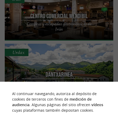
Centro Comercial Mendíbil
Compras y escapadas gastronómicas en
Irún
Urdax
Dantxarinea
Una zona comercial de referencia en Urdax
Al continuar navegando, autoriza al depósito de
cookies de terceros con fines de
medición de
audiencia
. Algunas páginas del sitio ofrecen
vídeos
Urruña
cuyas plataformas también depositan cookies.