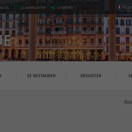
E
BLOG
LA
NEWSLETTER
LA
MÉTÉO
le
UE
R
SE RESTAURER
DÉGUSTER
S
Accu