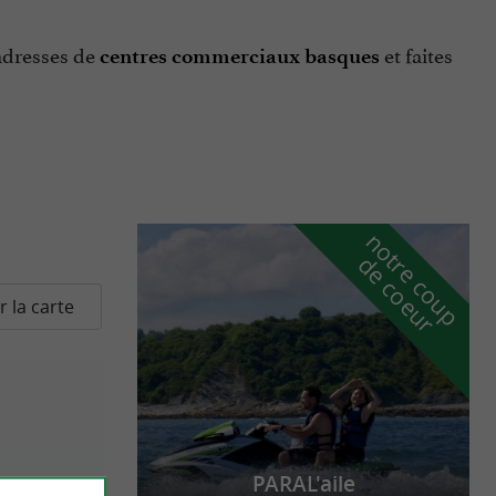
adresses de
et faites
centres commerciaux basques
n
o
t
e
c
o
u
p
e
c
o
e
u
r
d
r
r la carte
PARAL'aile