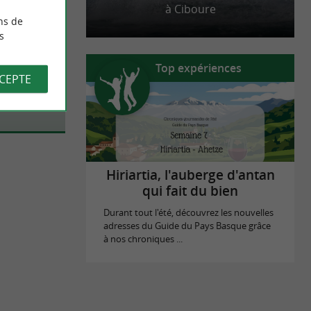
à Ciboure
ns de
s
e
Top expériences
CCEPTE
Hiriartia, l'auberge d'antan
qui fait du bien
Durant tout l'été, découvrez les nouvelles
adresses du Guide du Pays Basque grâce
à nos chroniques ...