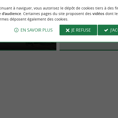
inuant à naviguer, vous autorisez le dépôt de cookies tiers à des fi
 d'audience
. Certaines pages du site proposent des
vidéos
dont le
Dantxarinea
ormes déposent également des cookies.
E.Leclerc Urrugn
e commerciale de référence
ciale de Dantxarinea, en raison
EN SAVOIR PLUS
JE REFUSE
J'A
à Urdax
 frontalière, est devenue la zone
 ...