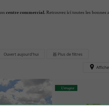
bon
. Retrouvez ici toutes les bonnes 
centre commercial
Ouvert aujourd'hui
Plus de filtres
Affiche
Urrugne