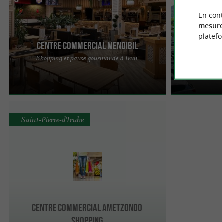
En cont
mesure
platef
Centre Commercial Mendibil
Une zon
MENDIBIL est un centre commercial qui offre à
La zone commer
Shopping et pause gourmande à Irun
ses visiteurs une expérience complète de
de sa situation
shopping bien ...
commerciale de
Saint-Pierre-d'Irube
Centre Commercial Ametzondo
Shopping