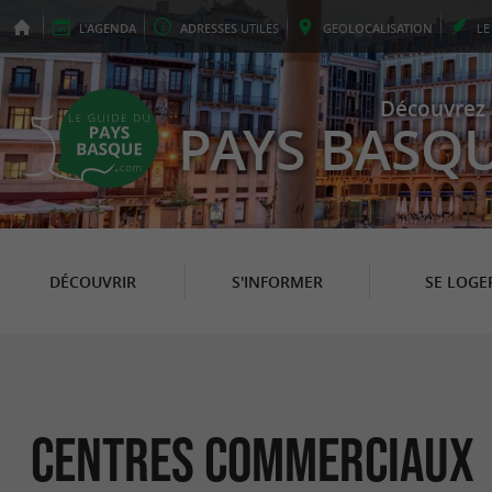
L'
AGENDA
ADRESSES
UTILES
GEO
LOCALISATION
L
Découvrez 
PAYS BASQ
DÉCOUVRIR
S'INFORMER
SE LOGE
Centres Commerciaux