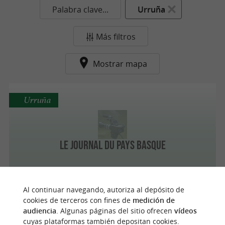
Palabra clave...
Urruña
Más filtros
Mostrar mapa
Urruña
Le Journal du Pays Basque
Al continuar navegando, autoriza al depósito de
cookies de terceros con fines de
medición de
n
u
e
s
t
r
o
a
v
o
r
i
t
audiencia
. Algunas páginas del sitio ofrecen
vídeos
cuyas plataformas también depositan cookies.