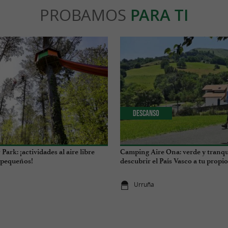
PROBAMOS
PARA TI
Descanso
ark: ¡actividades al aire libre
Camping Aire Ona: verde y tranqu
 pequeños!
descubrir el País Vasco a tu propi
Urruña