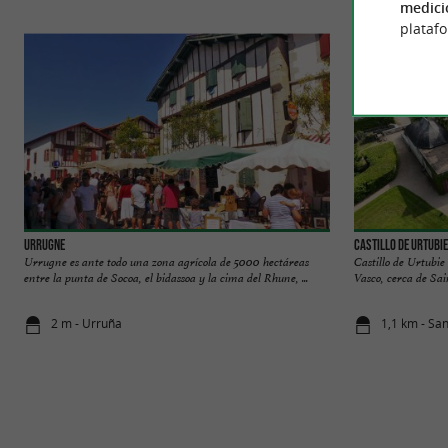
medici
plataf
Urrugne
Castillo de Urtubie
Urrugne es ante todo una zona agrícola de 5000 hectáreas
Castillo de Urtubie
entre la punta de Socoa, el bidassoa y la cima del Rhune, ...
Vasco, cerca de Sai
2 m - Urruña
1,1 km - Sa