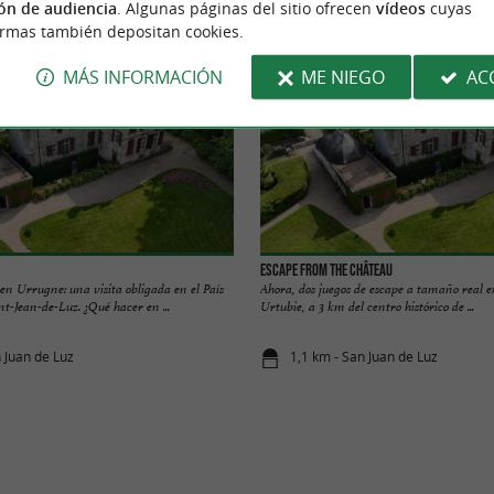
ón de audiencia
. Algunas páginas del sitio ofrecen
vídeos
cuyas
ormas también depositan cookies.
MÁS INFORMACIÓN
ME NIEGO
AC
Escape From The Château
 en Urrugne: una visita obligada en el País
Ahora, dos juegos de escape a tamaño real en
nt-Jean-de-Luz. ¿Qué hacer en ...
Urtubie, a 3 km del centro histórico de ...
n Juan de Luz
1,1 km - San Juan de Luz