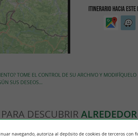
ITINERARIO HACIA ESTE
MIENTO? TOME EL CONTROL DE SU ARCHIVO Y MODIFÍQUELO
ÚN SUS DESEOS...
PARA DESCUBRIR
ALREDEDOR
ón
Alojamiento
Salir a comer
Degustació
inuar navegando, autoriza al depósito de cookies de terceros con f