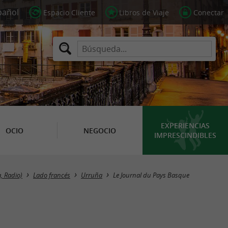
Espacio Cliente
Libros de Viaje
Conectar
EXPERIENCIAS
OCIO
NEGOCIO
IMPRESCINDIBLES
, Radio)
Lado francés
Urruña
Le Journal du Pays Basque