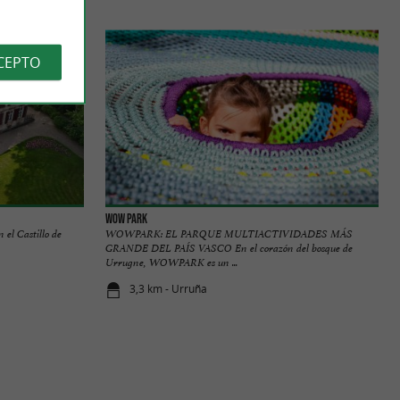
CEPTO
Wow Park
 el Castillo de
WOWPARK: EL PARQUE MULTIACTIVIDADES MÁS
GRANDE DEL PAÍS VASCO En el corazón del bosque de
Urrugne, WOWPARK es un ...
3,3 km - Urruña