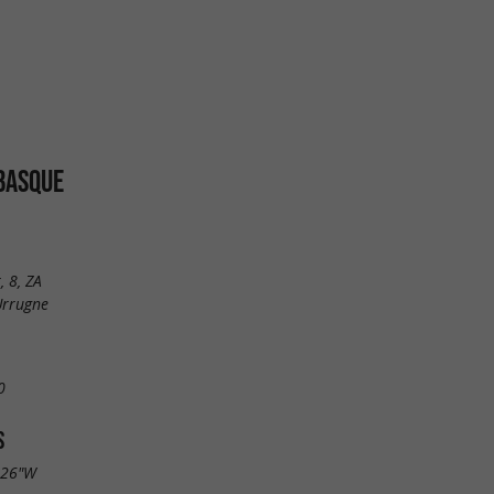
 BASQUE
 8, ZA
Urrugne
0
S
.26"W