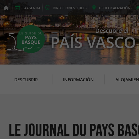
LA
AGENDA
DIRECCIONES
ÚTILES
GEO
LOCALIZACIÓN
Descubre el
PAÍS VASCO
DESCUBRIR
INFORMACIÓN
ALOJAMIE
Le Journal du Pays Ba