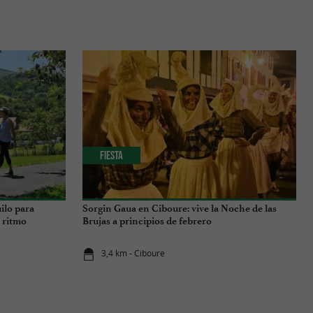
Fiesta
ilo para
Sorgin Gaua en Ciboure: vive la Noche de las
o ritmo
Brujas a principios de febrero
3,4 km - Ciboure