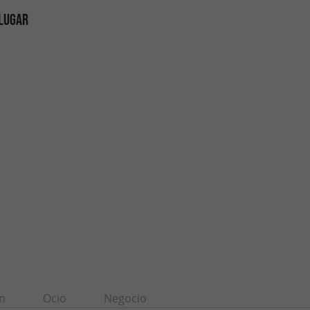
 LUGAR
n
Ocio
Negocio