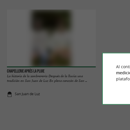
Al cont
Chapellerie Après La Pluie
Saint Jean de Luz
medici
La historia de la sombrerería Después de la lluvia: una
Si San Juan de Luz
plataf
tradición en San Juan de Luz En pleno corazón de San ...
tiempo del comercio
San Juan de Luz
7 m - San J