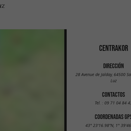
uz
CENTRAKOR
DIRECCIÓN
28 Avenue de Jalday, 64500 Sa
Luz
CONTACTOS
Tel. :
09 71 04 84 4
COORDENADAS GP
43° 23'16.98"N, 1° 39'4