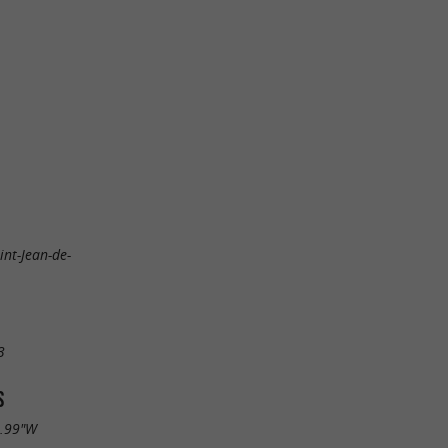
int-Jean-de-
3
S
6.99"W