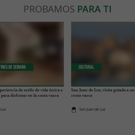
PROBAMOS
PARA TI
 Fines de Semana
Cultural
periencia de estilo de vida única e
San Juan de Luz, visita guiada a un
para disfrutar en la costa vasca
costa vasca
 Luz
San Juan de Luz