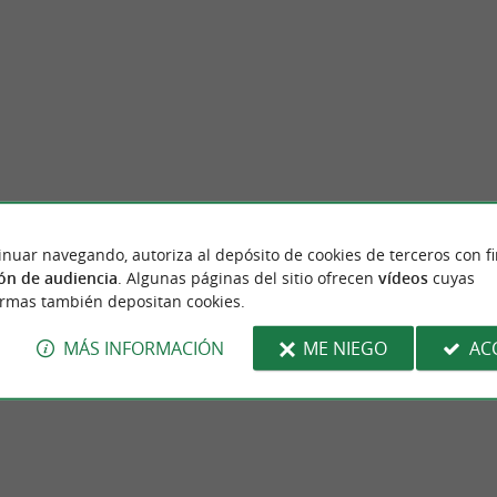
inuar navegando, autoriza al depósito de cookies de terceros con f
LA CIVETTE - Cuchillería
ón de audiencia
. Algunas páginas del sitio ofrecen
vídeos
cuyas
 ha extraído su riqueza durante mucho
Desde hace 37 años, la familia URCHOEGUI
ormas también depositan cookies.
 marítimo y la pesca, hoy en día ...
los apasionados de los cuchillos una amplia g
MÁS INFORMACIÓN
ME NIEGO
AC
uan de Luz
52 m - San Juan de Luz