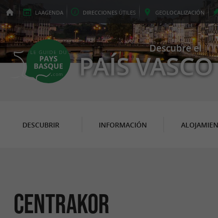
LA
AGENDA
DIRECCIONES
ÚTILES
GEO
LOCALIZACIÓN
Descubre el
PAÍS VASCO
DESCUBRIR
INFORMACIÓN
ALOJAMIE
CENTRAKOR