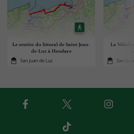
Le sentier du littoral de Saint-Jean-
La Vélodys
de-Luz à Hendaye
L
San Juan de Luz
San Juan