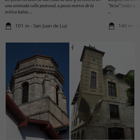
una animada calle peatonal, a pocos metros de la
“bizia” (vida) y “
mítica bahía ...
...
101 m - San Juan de Luz
140 m - S