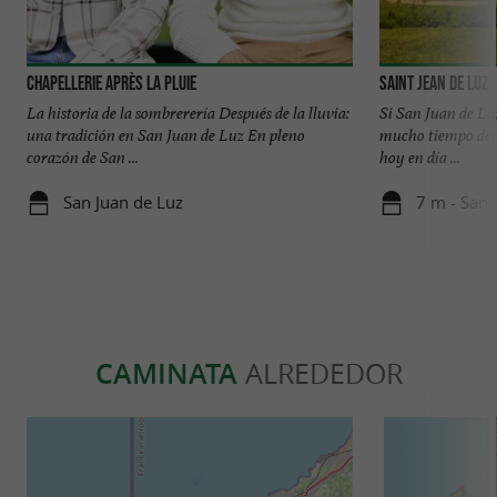
Chapellerie Après La Pluie
Saint Jean de Luz
La historia de la sombrerería Después de la lluvia:
Si San Juan de Lu
una tradición en San Juan de Luz En pleno
mucho tiempo del 
corazón de San ...
hoy en día ...
San Juan de Luz
7 m - San 
CAMINATA
ALREDEDOR