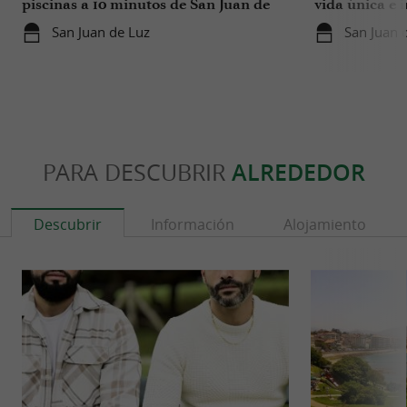
piscinas a 10 minutos de San Juan de
vida única e 
Luz
disfrutar en l
San Juan de Luz
San Juan 
PARA DESCUBRIR
ALREDEDOR
Descubrir
Información
Alojamiento