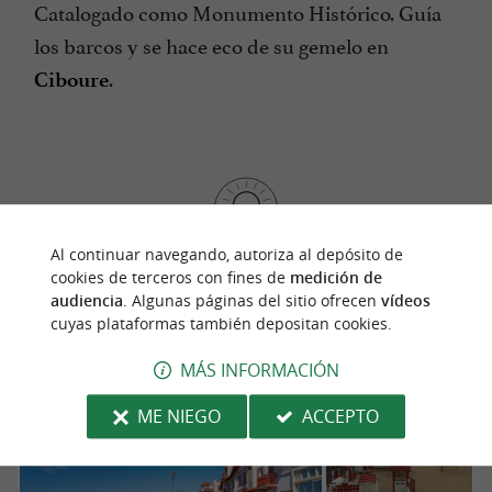
Catalogado como Monumento Histórico. Guía
los barcos y se hace eco de su gemelo en
.
Ciboure
Al continuar navegando, autoriza al depósito de
¡Descubre los lugares imprescindibles de San
cookies de terceros con fines de
medición de
audiencia
. Algunas páginas del sitio ofrecen
vídeos
Juan de Luz!
cuyas plataformas también depositan cookies.
MÁS INFORMACIÓN
ME NIEGO
ACCEPTO