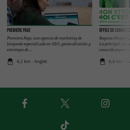
PREMIERE PAGE
Premiere.Page, una agencia de marketing de
Bayona Shopping, 
búsqueda especializada en SEO, geolocalización y
La principal ofici
estrategia de ...
conocida popularm
4,2 km - Anglet
6,6 km - 