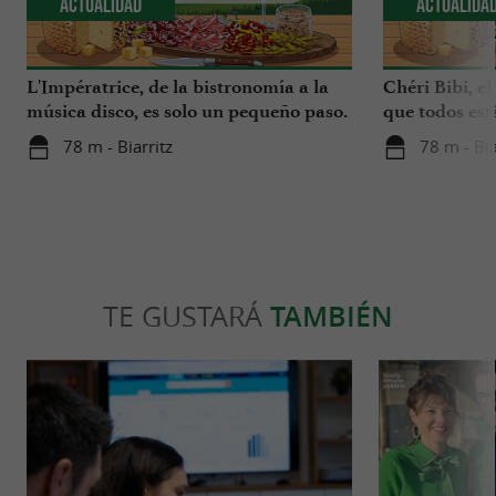
Actualidad
Actualida
L'Impératrice, de la bistronomía a la
Chéri Bibi, el
música disco, es solo un pequeño paso.
que todos es
78 m - Biarritz
78 m - Bia
TE GUSTARÁ
TAMBIÉN