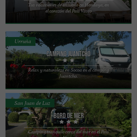
Tus vacaciones de ensueño en Hendaya, en
el corazón del País Vasco
Urruña
Camping Juantcho
Relax y naturaleza en Socoa en el camping
Juantcho.
San Juan de Luz
Bord de Mer
Camping tranquilo cerca del mar en el País