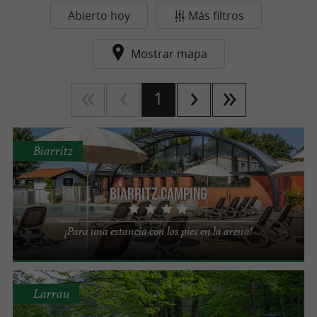
Abierto hoy
Más filtros
Mostrar mapa
1
Biarritz
Biarritz Camping
¡Para una estancia con los pies en la arena!
Larrau