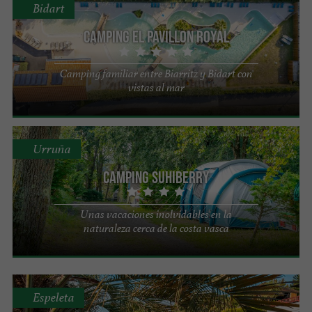
Bidart
Camping el Pavillon Royal
Camping familiar entre Biarritz y Bidart con
vistas al mar
Urruña
Camping Suhiberry
Unas vacaciones inolvidables en la
naturaleza cerca de la costa vasca
Espeleta