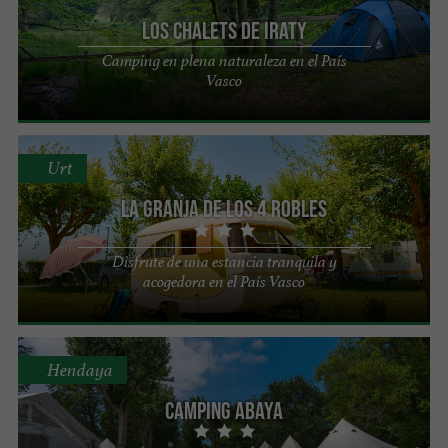
Los Chalets de Iraty
Camping en plena naturaleza en el País
Vasco
Urt
La granja de los 4 robles
Disfrute de una estancia tranquila y
acogedora en el País Vasco
Hendaya
Camping Abaya