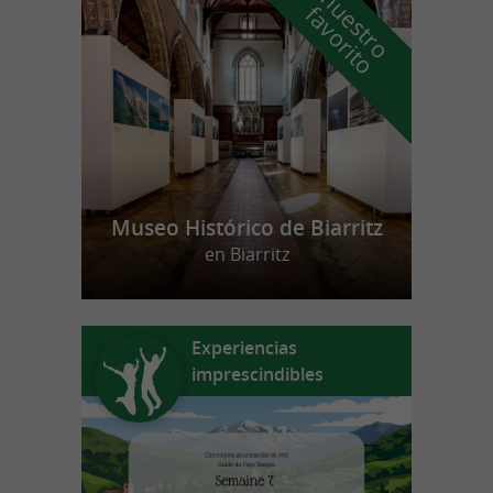
n
u
e
s
t
r
o
a
v
o
r
i
t
f
o
Museo Histórico de Biarritz
en Biarritz
Experiencias
imprescindibles