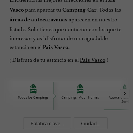
para aparcar tu
. Todas las
Vasco
Camping-Car
aparecen en nuestro
áreas de autocaravanas
listado. Solo tienes que contactar con los que te
interesan y así disfrutar de una agradable
estancia en el
.
País Vasco
¡ Disfruta de tu estancia en el
!
País Vasco
Todos los Campings
Campings, Mobil Homes
Autocaravanas,
Servici
Palabra clave...
Ciudad...