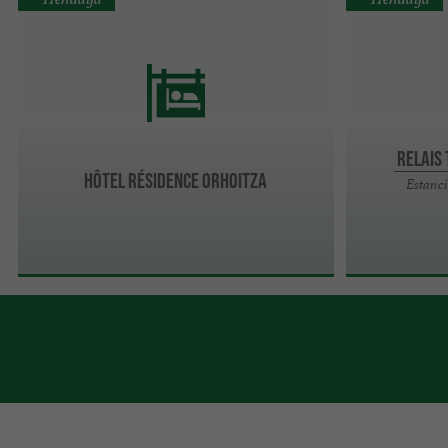
Relais
Hôtel Résidence Orhoitza
Estanci