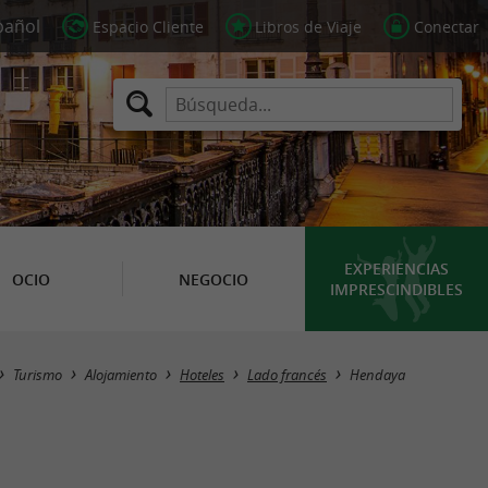
Espacio Cliente
Libros de Viaje
Conectar
EXPERIENCIAS
OCIO
NEGOCIO
IMPRESCINDIBLES
Masquer la carte
Turismo
Alojamiento
Hoteles
Lado francés
Hendaya