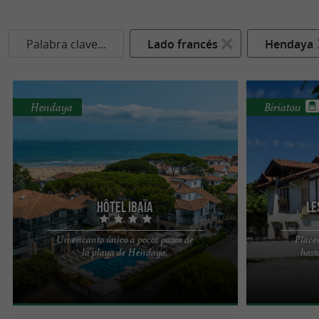
Palabra clave...
Lado francés
Hendaya
Hendaya
Biriatou
Hôtel Ibaïa
Le
Un encanto único a pocos pasos de
Place
Imagínate en Hendaya, en la costa vasca: Con una
Este encantado
la playa de Hendaya.
hast
ubicación ideal entre los 3 km de playa de arena
verde en el co
fina y el puerto ...
Biriatou, le invit