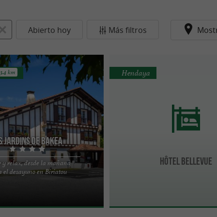
Abierto hoy
Más filtros
Most
Hendaya
3.4 km
s Jardins de Bakea
Hôtel Bellevue
r y relax, desde la mañana
r hotel, enclavado en un entorno
a el desayuno en Biriatou
razón del pueblo protegido de
a a ...