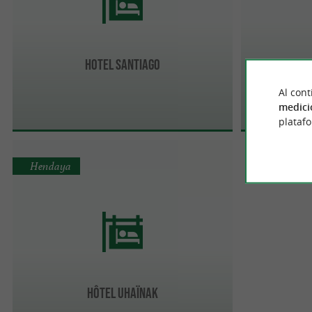
HOTEL SANTIAGO
Al cont
medici
plataf
Hendaya
HÔTEL UHAÏNAK