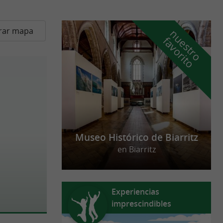
rar mapa
n
u
e
s
t
r
o
a
v
o
r
i
t
f
o
Museo Histórico de Biarritz
en Biarritz
Experiencias
imprescindibles