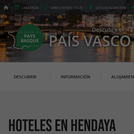
LA
AGENDA
DIRECCIONES
ÚTILES
GEO
LOCALIZACIÓN
Descubre el
PAÍS VASCO
DESCUBRIR
INFORMACIÓN
ALOJAMIE
Hoteles en Hendaya