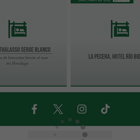
 Thalasso Serge Blanco
La Pecera, hotel río B
a de bienestar frente al mar
en Hendaya