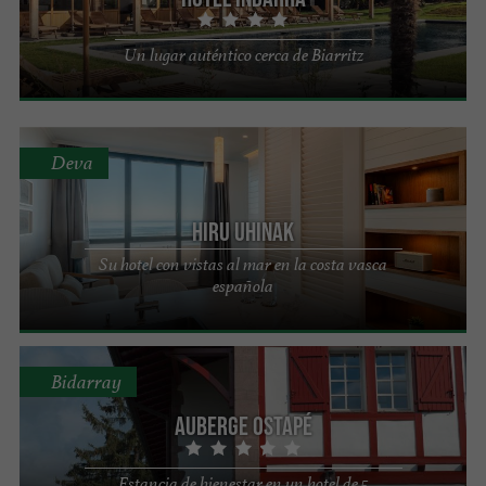
Un lugar auténtico cerca de Biarritz
Deva
Hiru Uhinak
Su hotel con vistas al mar en la costa vasca
española
Bidarray
Auberge Ostapé
Estancia de bienestar en un hotel de 5