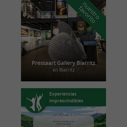
n
u
e
s
t
r
o
a
v
o
r
i
t
f
o
Prestaart Gallery Biarritz
en Biarritz
Experiencias
imprescindibles