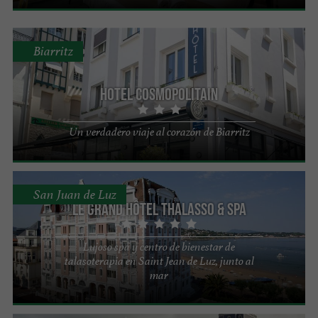
Biarritz
Hotel Cosmopolitain
Un verdadero viaje al corazón de Biarritz
San Juan de Luz
Le Grand Hôtel Thalasso & Spa
Lujoso spa y centro de bienestar de
talasoterapia en Saint Jean de Luz, junto al
mar