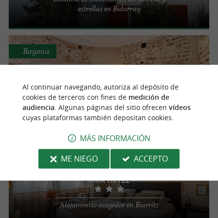
estrellas en Bidarray
Bayona
Restaurante de los Bajos Pirineos
Al continuar navegando, autoriza al depósito de
Encantador hotel situado en las murallas de
cookies de terceros con fines de
medición de
la antigua Bayona.
audiencia
. Algunas páginas del sitio ofrecen
vídeos
cuyas plataformas también depositan cookies.
MÁS INFORMACIÓN
Biarritz
ME NIEGO
ACCEPTO
Ama Hôtel
Alojamiento acogedor en Biarritz