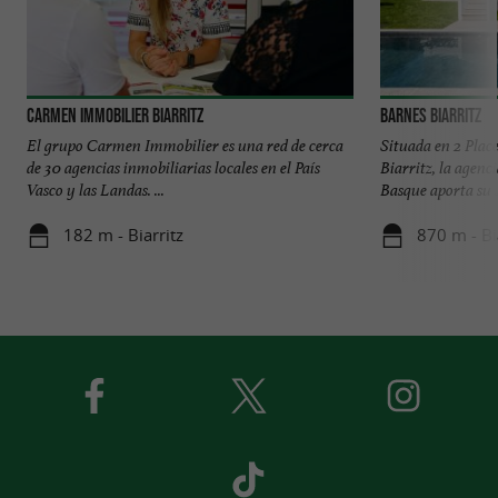
Carmen Immobilier Biarritz
Barnes Biarritz
El grupo Carmen Immobilier es una red de cerca
Situada en 2 Place
de 30 agencias inmobiliarias locales en el País
Biarritz, la agenc
Vasco y las Landas. ...
Basque aporta su .
182 m - Biarritz
870 m - Bi