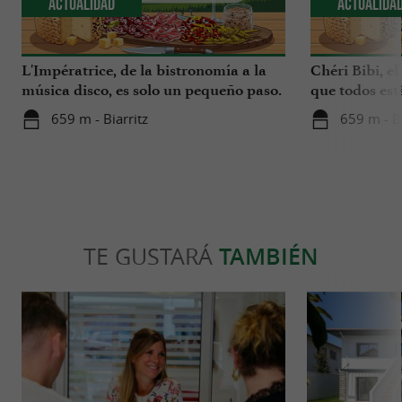
Actualidad
Actualida
L'Impératrice, de la bistronomía a la
Chéri Bibi, el
música disco, es solo un pequeño paso.
que todos es
659 m - Biarritz
659 m - Bi
TE GUSTARÁ
TAMBIÉN