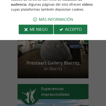
audiencia
. Algunas páginas del sitio ofrecen
vídeos
cuyas plataformas también depositan cookies.
n
u
e
s
t
r
o
a
v
o
r
i
t
f
o
MÁS INFORMACIÓN
ME NIEGO
ACCEPTO
Prestaart Gallery Biarritz
en Biarritz
Experiencias
imprescindibles