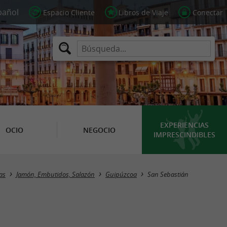
Espacio Cliente
Libros de Viaje
Conectar
EXPERIENCIAS
OCIO
NEGOCIO
IMPRESCINDIBLES
Masquer la carte
as
Jamón, Embutidos, Salazón
Guipúzcoa
San Sebastián