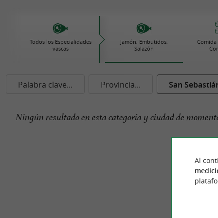
Todos los Especialidades
Jamón, Embutidos,
Comida 
vascas
Salazón
Con
Palabra clave...
Provincia...
San Sebastiá
Ningún resultado en esta categoría y ciudad de momento
Al cont
medici
plataf