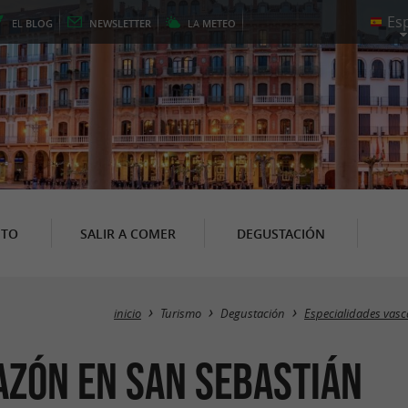
EL
BLOG
NEWSLETTER
LA
METEO
NTO
SALIR A COMER
DEGUSTACIÓN
inicio
Turismo
Degustación
Especialidades vasc
azón en San Sebastián