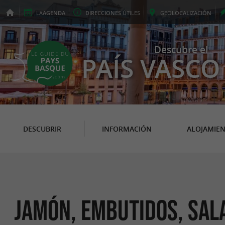
LA
AGENDA
DIRECCIONES
ÚTILES
GEO
LOCALIZACIÓN
Descubre el
PAÍS VASCO
DESCUBRIR
INFORMACIÓN
ALOJAMIE
Jamón, Embutidos, Sal