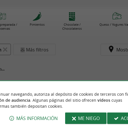
preparada /
Pimientos
Chocolate /
Queso / Yogures V
servas
Chocolateros
n
Más filtros
Most
...
inuar navegando, autoriza al depósito de cookies de terceros con f
ón de audiencia
. Algunas páginas del sitio ofrecen
vídeos
cuyas
ormas también depositan cookies.
MÁS INFORMACIÓN
ME NIEGO
AC