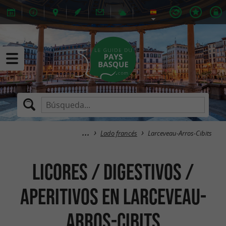
Lado francés
Larceveau-Arros-Cibits
Licores / Digestivos /
Aperitivos en Larceveau-
Arros-Cibits