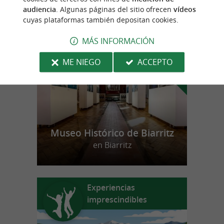
audiencia
. Algunas páginas del sitio ofrecen
vídeos
cuyas plataformas también depositan cookies.
n
u
e
s
t
r
o
a
v
o
r
i
t
f
o
MÁS INFORMACIÓN
ME NIEGO
ACCEPTO
Museo Histórico de Biarritz
en Biarritz
Experiencias
imprescindibles