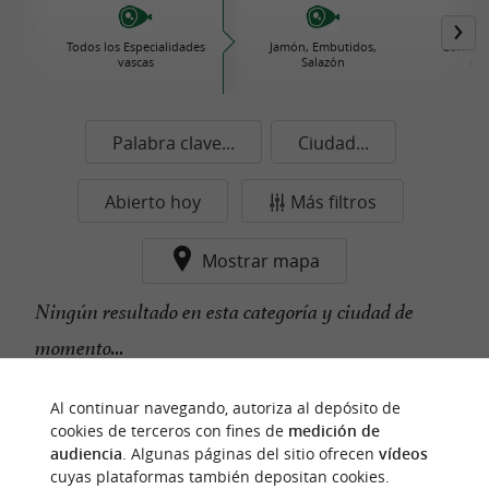
Todos los Especialidades
Jamón, Embutidos,
Comida 
vascas
Salazón
Con
Palabra clave...
Ciudad...
Abierto hoy
Más filtros
Mostrar mapa
Ningún resultado en esta categoría y ciudad de
momento...
Al continuar navegando, autoriza al depósito de
cookies de terceros con fines de
medición de
n
u
e
s
t
r
o
a
v
o
r
i
t
f
o
audiencia
. Algunas páginas del sitio ofrecen
vídeos
cuyas plataformas también depositan cookies.