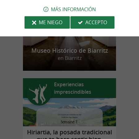
MÁS INFORMACIÓN
ME NIEGO
ACCEPTO
Museo Histórico de Biarritz
en Biarritz
Experiencias
imprescindibles
Hiriartia, la posada tradicional