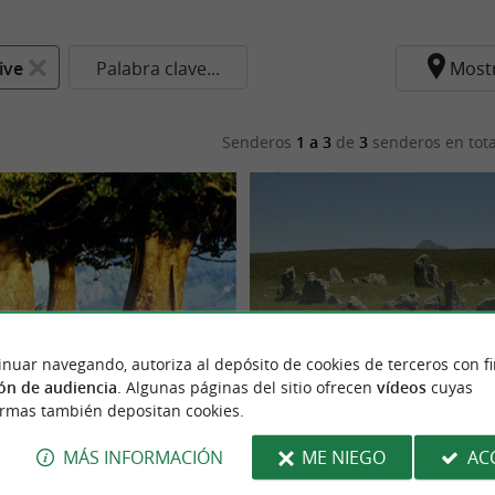
ive
Palabra clave...
Most
Senderos
1 a 3
de
3
senderos en tota
inuar navegando, autoriza al depósito de cookies de terceros con f
ón de audiencia
. Algunas páginas del sitio ofrecen
vídeos
cuyas
Les cromlechs d'Occabé
ormas también depositan cookies.
MÁS INFORMACIÓN
ME NIEGO
AC
Mendive
4,9 km