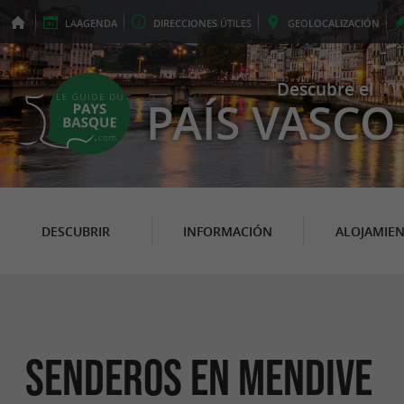
LA
AGENDA
DIRECCIONES
ÚTILES
GEO
LOCALIZACIÓN
Descubre el
PAÍS VASCO
DESCUBRIR
INFORMACIÓN
ALOJAMIE
senderos en Mendive