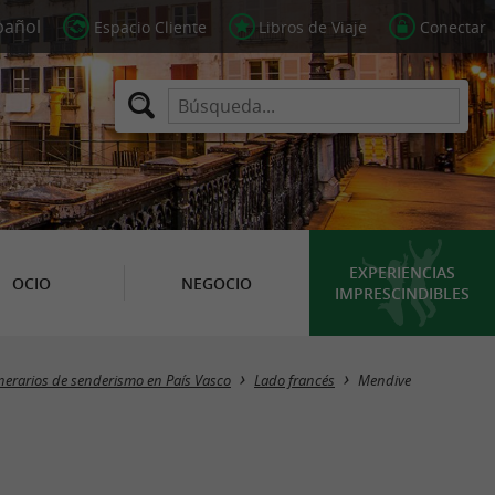
Espacio Cliente
Libros de Viaje
Conectar
EXPERIENCIAS
OCIO
NEGOCIO
IMPRESCINDIBLES
Ocultar mapa
inerarios de senderismo en País Vasco
Lado francés
Mendive