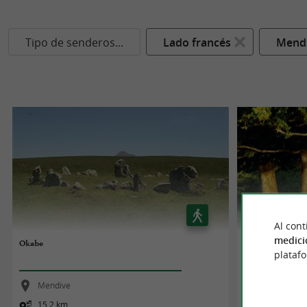
Tipo de senderos...
Lado francés
Mend
Al cont
medici
Okabe
Zurzai
plataf
Mendive
Mendive
15,2 km
8,0 km