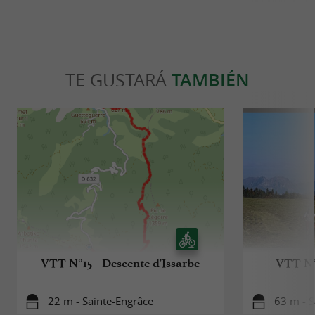
TE GUSTARÁ
TAMBIÉN
VTT N°15 - Descente d'Issarbe
VTT N°4
22 m - Sainte-Engrâce
63 m - S