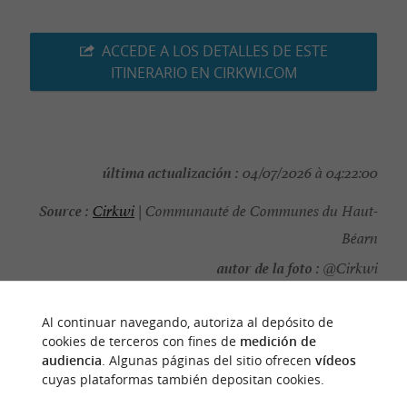
ACCEDE A LOS DETALLES DE ESTE
ITINERARIO EN CIRKWI.COM
última actualización :
04/07/2026 à 04:22:00
Source :
Cirkwi
| Communauté de Communes du Haut-
Béarn
autor de la foto :
@Cirkwi
Al continuar navegando, autoriza al depósito de
cookies de terceros con fines de
medición de
audiencia
. Algunas páginas del sitio ofrecen
vídeos
PARA DESCUBRIR
ALREDEDOR
cuyas plataformas también depositan cookies.