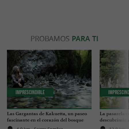
PROBAMOS
PARA TI
Imprescindible
Imprescin
Las Gargantas de Kakuetta, un paseo
La pasarela d
fascinante en el corazón del bosque
descubrimien
húmedo del País Vasco
desfiladero 