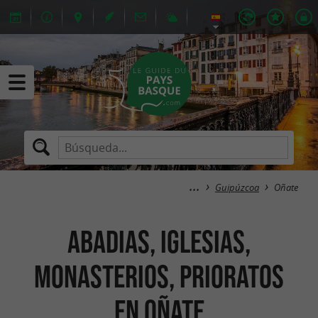
Guipúzcoa
Oñate
Abadias, Iglesias,
Monasterios, Prioratos
en Oñate