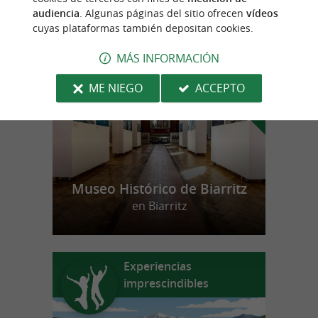
audiencia
. Algunas páginas del sitio ofrecen
vídeos
cuyas plataformas también depositan cookies.
n
u
e
s
t
r
o
a
v
o
r
i
t
f
o
MÁS INFORMACIÓN
ME NIEGO
ACCEPTO
Museo Histórico de Biarritz
en Biarritz
Experiencias
imprescindibles