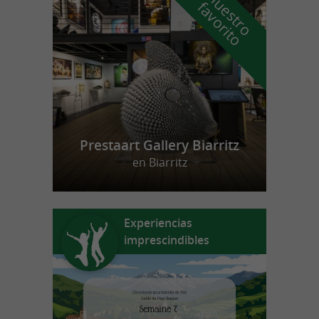
n
u
e
s
t
r
o
a
v
o
r
i
t
f
o
Prestaart Gallery Biarritz
en Biarritz
Experiencias
imprescindibles