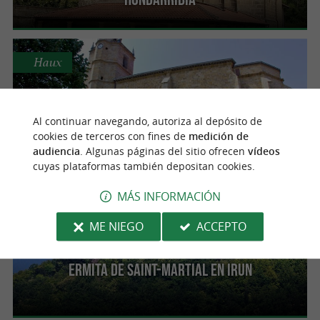
Haux
Al continuar navegando, autoriza al depósito de
Iglesia de Santa María del Juncal en Irun
cookies de terceros con fines de
medición de
audiencia
. Algunas páginas del sitio ofrecen
vídeos
cuyas plataformas también depositan cookies.
MÁS INFORMACIÓN
Irún
ME NIEGO
ACCEPTO
Ermita de Saint-Martial en Irun