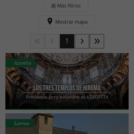
Más filtros
Mostrar mapa
1
Azcoitia
Los Tres Templos de Hiruma
Patrimonio, paz y naturaleza en AZKOITIA
Larrau