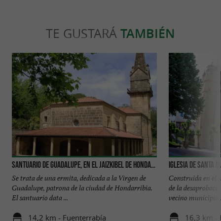
TE GUSTARÁ
TAMBIÉN
Santuario de Guadalupe, en el Jaizkibel de Hondarribia
Iglesia de Santa M
Se trata de una ermita, dedicada a la Virgen de
Construida en el s
Guadalupe, patrona de la ciudad de Hondarribia.
de la desaprobació
El santuario data ...
vecino municipio .
14,2 km - Fuenterrabía
16,3 km -