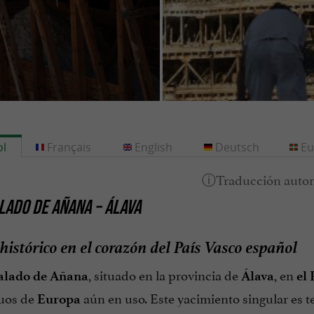
l
Français
English
Deutsch
Eu
LADO DE AÑANA – ÁLAVA
 histórico en el corazón del País Vasco español
, situado en la provincia de
, en
Salado de Añana
Álava
el 
uos de
aún en uso. Este yacimiento singular es t
Europa