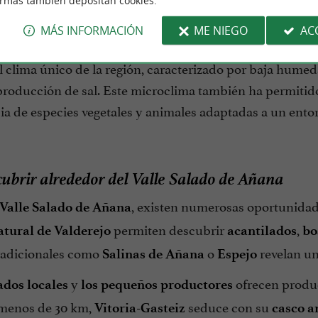
ormas también depositan cookies.
rno natural preservado
MÁS INFORMACIÓN
ME NIEGO
AC
se encuentra enclavado en un valle rodeado de
el Salado
 clima único de la región, caracterizado por baja humeda
producción de sal. Este microclima también ha permitido
ia de especies vegetales y animales adaptadas a un entor
ubrir alrededor del Valle Salado de Añana
, existen numerosas oportunidade
Valle Salado de Añana
permiten descubrir
,
tural de Valderejo
acantilados
bo
radicionales como
o
revelan un
Salinas de Añana
Espejo
y
ofrecen produc
dos locales
los pequeños productores
 menos de 30 km,
seduce con su
Vitoria-Gasteiz
casco a