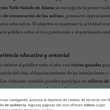
se encarga de la preservació
ión Valle Salado de Añana
es
, promueve operaciones
de restauración de las salinas
iadas educativas. El objetivo es mantener la actividad ec
cia pública sobre el rico patrimonio y el patrimonio amb
riencia educativa y sensorial
stá abierto al público todo el año, con
para
visitas guiadas
istoria del sitio, el funcionamiento de las instalaciones 
. Los visitantes también pueden participar en
talleres de
 con tratamientos con
local.
sal mineral
inuar navegando, autoriza al depósito de cookies de terceros con f
ón de audiencia
. Algunas páginas del sitio ofrecen
vídeos
cuyas