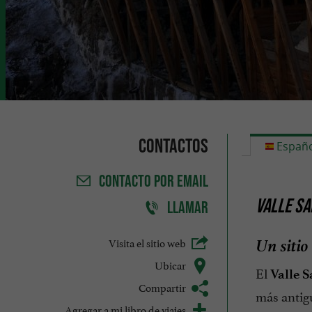
Contactos
Españo
CONTACTO
POR EMAIL
VALLE SA
LLAMAR
Un sitio
Visita el sitio web
Ubicar
El
Valle 
Compartir
más antig
Agregar a mi libro de viajes