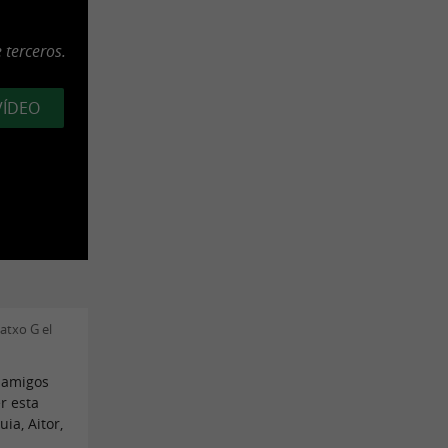
 terceros.
VÍDEO
atxo G el
n amigos
r esta
ia, Aitor,