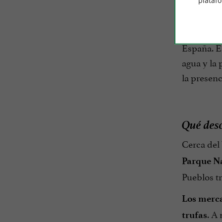
plataf
Un ento
El
Valle d
España. El
agua y la 
la presenc
Qué desc
Cerca del
Parque Na
Pueblos t
Los merca
. A
trufas