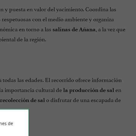
n y puesta en valor del yacimiento. Coordina las
 respetuosas con el medio ambiente y organiza
onómica en torno a las
, a la vez que
salinas de Añana
iental de la región.
 todas las edades. El recorrido ofrece información
y la importancia cultural de
en
la producción de sal
o disfrutar de una escapada de
 recolección de sal
ines de