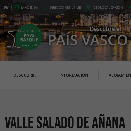
LA
AGENDA
DIRECCIONES
ÚTILES
GEO
LOCALIZACIÓN
Descubre el
PAÍS VASCO
DESCUBRIR
INFORMACIÓN
ALOJAMIE
Valle Salado de Añana