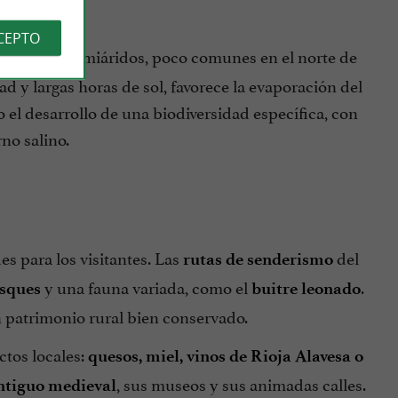
CEPTO
 paisajes semiáridos, poco comunes en el norte de
d y largas horas de sol, favorece la evaporación del
 el desarrollo de una biodiversidad específica, con
no salino.
s para los visitantes. Las
del
rutas de senderismo
y una fauna variada, como el
.
sques
buitre leonado
 patrimonio rural bien conservado.
tos locales:
quesos, miel, vinos de Rioja Alavesa o
, sus museos y sus animadas calles.
ntiguo medieval