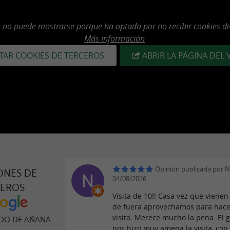
o no puede mostrarse porque ha optado por no recibir cookies de
Más información
TAR COOKIES DE TERCEROS
ABRIR LA PÁGINA DEL 
Opinión publicada por N
ONES DE
04/08/2026
JEROS
Visita de 10!! Casa vez que viene
de fuera aprovechamos para hace
visita. Merece mucho la pena. El gu
ADO DE AÑANA
nos hizo muy amena la visita, con