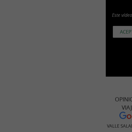
Este víde
ACEP
OPINI
VIA
VALLE SAL