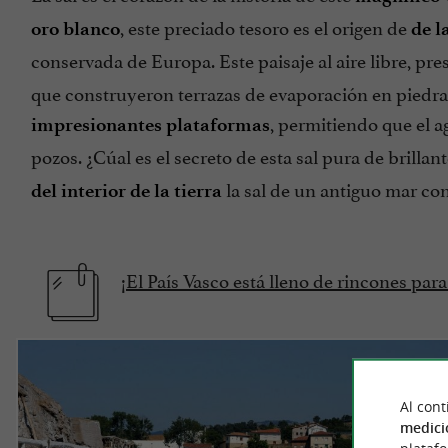
, este preciado tesoro es el origen de
oro blanco
de l
conservada de Europa. Este paisaje al aire libre, pr
que construyeron terrazas de evaporación en piedra
, permitiendo que el a
impresionantes plataformas
pozos. ¿Cúal es el secreto de esta sal pura de brillan
la sal de un antiguo mar co
del interior de la tierra
¡El País Vasco está lleno de rincones para
Al cont
medici