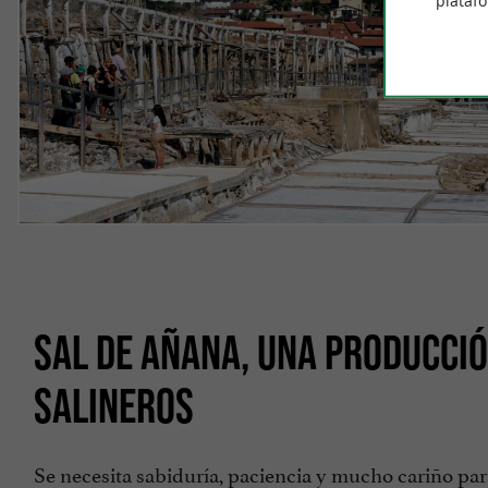
plataf
SAL DE AÑANA, UNA PRODUCCI
SALINEROS
Se necesita sabiduría, paciencia y mucho cariño pa