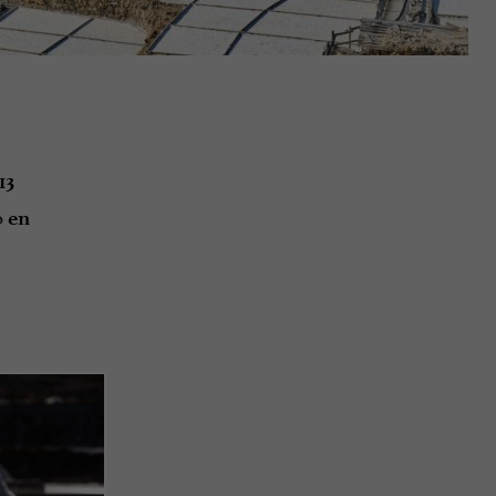
13
o
en