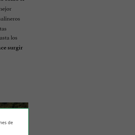
 mejor
 salineros
tas
asta los
ce surgir
ines de