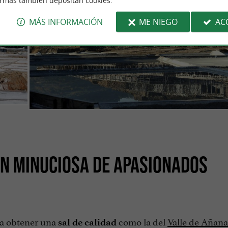
ormas también depositan cookies.
MÁS INFORMACIÓN
ME NIEGO
AC
ÓN MINUCIOSA DE APASIONADOS
ra obtener una
como la del
Valle de Añana
sal de calidad