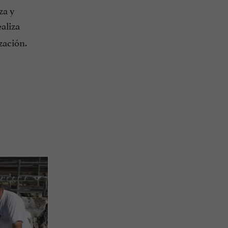
za y
aliza
zación.