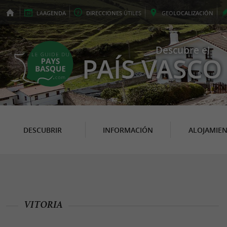
LA
AGENDA
DIRECCIONES
ÚTILES
GEO
LOCALIZACIÓN
Descubre el
PAÍS VASCO
DESCUBRIR
INFORMACIÓN
ALOJAMIE
VITORIA