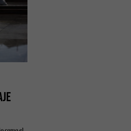
AJE
o como el