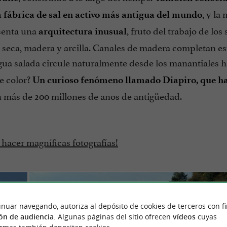
, y la
a fábrica de sal en activo más antigua del mundo
esenta una
, fruto del trabajo de los
arquitectura inusual
 seca, madera y arcilla. Canales de madera completan es
gua salada circule naturalmente desde los manantiales h
te color?
Un curioso fenómeno llamado Diapiro, que ha
n más de 200 millones de años de antigüedad.
 hacer magníficas fotografías!
inuar navegando, autoriza al depósito de cookies de terceros con f
ón de audiencia
. Algunas páginas del sitio ofrecen
vídeos
cuyas