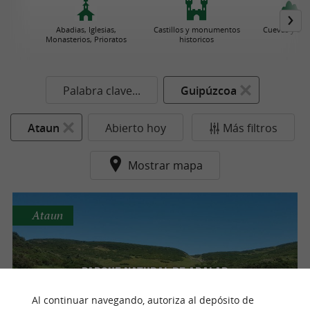
Abadias, Iglesias,
Castillos y monumentos
Cuevas y Sim
Monasterios, Prioratos
historicos
Palabra clave...
Guipúzcoa
Ataun
Abierto hoy
Más filtros
Mostrar mapa
Ataun
Parque Natural de Aralar
Parajes Naturales
Al continuar navegando, autoriza al depósito de