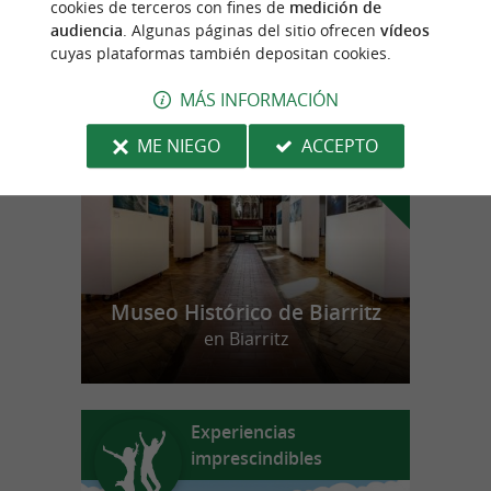
cookies de terceros con fines de
medición de
audiencia
. Algunas páginas del sitio ofrecen
vídeos
cuyas plataformas también depositan cookies.
n
u
e
s
t
r
o
a
v
o
r
i
t
f
o
MÁS INFORMACIÓN
ME NIEGO
ACCEPTO
Museo Histórico de Biarritz
en Biarritz
Experiencias
imprescindibles