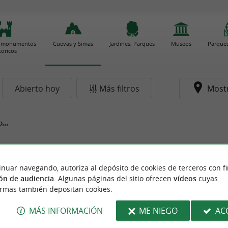
 y monumentos
Cuevas y Simas
Jardines, Parques
Museos
Parques
toricos
Abierto hoy
Más filtros
Most
...
inuar navegando, autoriza al depósito de cookies de terceros con f
ón de audiencia
. Algunas páginas del sitio ofrecen
vídeos
cuyas
ormas también depositan cookies.
MÁS INFORMACIÓN
ME NIEGO
AC