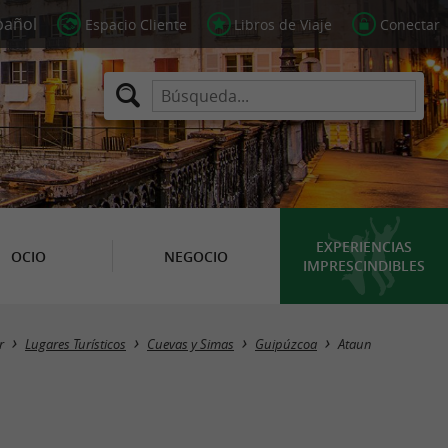
Espacio Cliente
Libros de Viaje
Conectar
EXPERIENCIAS
OCIO
NEGOCIO
IMPRESCINDIBLES
Masquer la carte
r
Lugares Turísticos
Cuevas y Simas
Guipúzcoa
Ataun