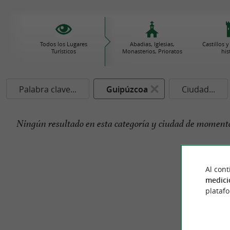
Todos los Lugares
Abadias, Iglesias,
Castillos
Turísticos
Monasterios, Prioratos
his
Palabra clave...
Guipúzcoa
Ciudad...
Ningún resultado en esta categoría y ciudad de momento
Al cont
medici
plataf