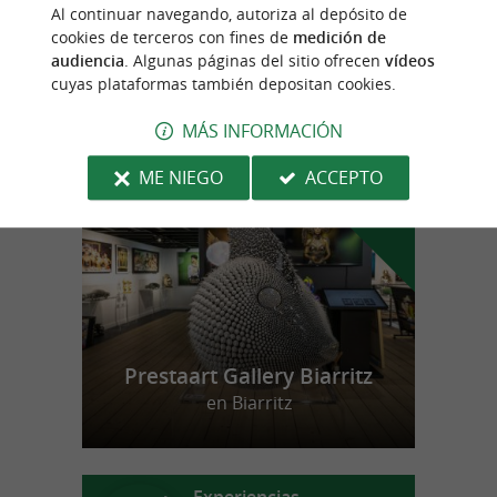
Un importante yacimiento prehistórico en el
Al continuar navegando, autoriza al depósito de
País Vasco
cookies de terceros con fines de
medición de
audiencia
. Algunas páginas del sitio ofrecen
vídeos
cuyas plataformas también depositan cookies.
MÁS INFORMACIÓN
n
u
e
s
t
r
o
a
v
o
r
i
t
f
o
ME NIEGO
ACCEPTO
Prestaart Gallery Biarritz
en Biarritz
Experiencias