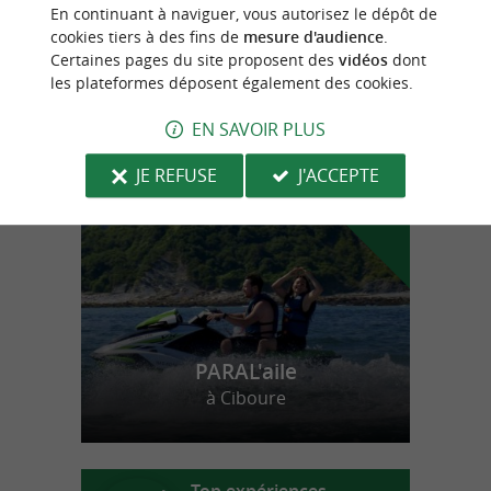
Grottes d'Isturitz et d'Oxocelhaya
En continuant à naviguer, vous autorisez le dépôt de
Un site préhistorique majeur en Pays Basque
cookies tiers à des fins de
mesure d'audience
.
Certaines pages du site proposent des
vidéos
dont
les plateformes déposent également des cookies.
n
o
t
e
c
o
u
p
e
c
o
e
u
EN SAVOIR PLUS
r
d
r
JE REFUSE
J'ACCEPTE
PARAL'aile
à Ciboure
Top expériences