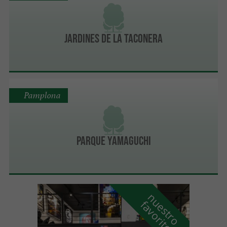
Jardines de la Taconera
Pamplona
Parque Yamaguchi
n
u
e
s
t
r
o
a
v
o
r
i
t
f
o