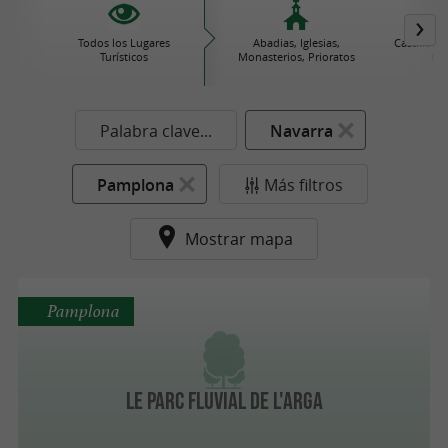
Todos los Lugares
Abadias, Iglesias,
Castillos
Turísticos
Monasterios, Prioratos
his
Palabra clave...
Navarra
Pamplona
Más filtros
Mostrar mapa
Pamplona
Le Parc Fluvial de l'Arga