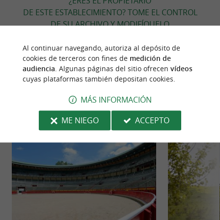
¿ERES EL PROPIETARIO
DE ESTE ESTABLECIMIENTO? TOME EL CONTROL
DE SU ARCHIVO Y MODIFÍQUELO
SEGÚN SUS DESEOS...
Al continuar navegando, autoriza al depósito de
cookies de terceros con fines de
medición de
audiencia
. Algunas páginas del sitio ofrecen
vídeos
cuyas plataformas también depositan cookies.
PARA DESCUBRIR
ALREDEDOR
MÁS INFORMACIÓN
Descubrir
Información
Alojamiento
ME NIEGO
ACCEPTO