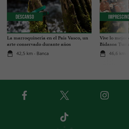
Descanso
Imprescin
La marroquinería en el País Vasco, un
Vive lo mejor
arte conservado durante años
Bidasoa Turi
42,5 km - Banca
46,6 km -