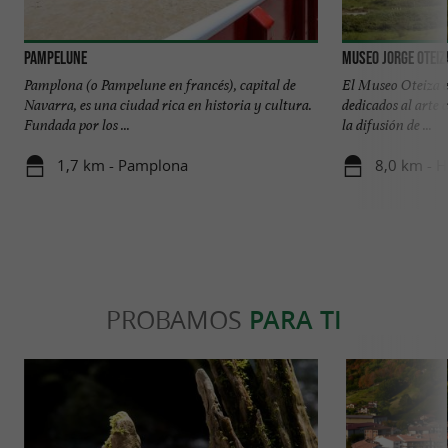
Pampelune
Museo Jorge Oteiz
Pamplona (o Pampelune en francés), capital de
El Museo Oteiza es
Navarra, es una ciudad rica en historia y cultura.
dedicados al arte
Fundada por los ...
la difusión de ...
1,7 km - Pamplona
8,0 km - H
PROBAMOS
PARA TI