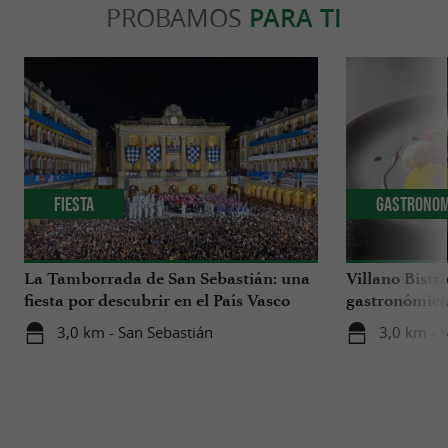
PROBAMOS
PARA TI
Fiesta
Gastronom
La Tamborrada de San Sebastián: una
Villano Bistr
fiesta por descubrir en el País Vasco
gastronómica 
Sur
un hotel bout
3,0 km - San Sebastián
3,0 km - 
San Sebastiá