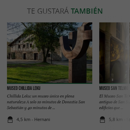
TE GUSTARÁ
TAMBIÉN
MUSEO Chillida Leku
Museo San Telmo
Chillida Leku: un museo único en plena
El Museo San Telm
naturaleza A solo 10 minutos de Donostia San
antiguo de San Seb
Sebastián y 40 minutos de ...
edificios que ...
4,5 km - Hernani
5,8 km - S