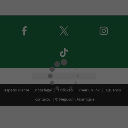
espacio cliente
nota legal
sitio web
crear un link
síguenos
contacto
©
Negocom Atlantique