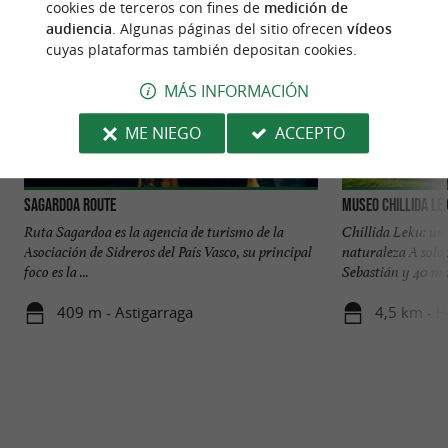
cookies de terceros con fines de
medición de
audiencia
. Algunas páginas del sitio ofrecen
vídeos
cuyas plataformas también depositan cookies.
MÁS INFORMACIÓN
ME NIEGO
ACCEPTO
Sagardoa Route
MUSEO Chillida Le
Ruta Sagardoa es la agencia de turismo de la
Chillida Leku: un
Asociación de Sidreros del País Vasco, su principal
naturaleza A solo
foco es la ...
Sebastián y 40 min
409 m - Astigarraga
4,5 km - H