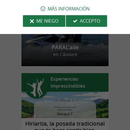
MÁS INFORMACIÓN
ME NIEGO
ACCEPTO
PARAL'aile
en Ciboure
Experiencias
imprescindibles
Hiriartia, la posada tradicional