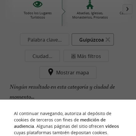
Todos los Lugares
Abadias, Iglesias,
Castillos
Turísticos
Monasterios, Prioratos
his
Palabra clave...
Guipúzcoa
Ciudad...
Más filtros
Mostrar mapa
Ningún resultado en esta categoría y ciudad de
momento...
Al continuar navegando, autoriza al depósito de
cookies de terceros con fines de
medición de
n
u
e
s
t
r
o
a
v
o
r
i
t
f
o
audiencia
. Algunas páginas del sitio ofrecen
vídeos
cuyas plataformas también depositan cookies.