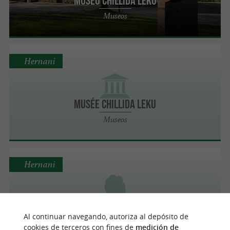
MUSEO Chillida Leku
Museos
Hernani
Musée Chillida Leku
Museos
Hernani
Botanico Park
Al continuar navegando, autoriza al depósito de
Jardines, Parques
cookies de terceros con fines de
medición de