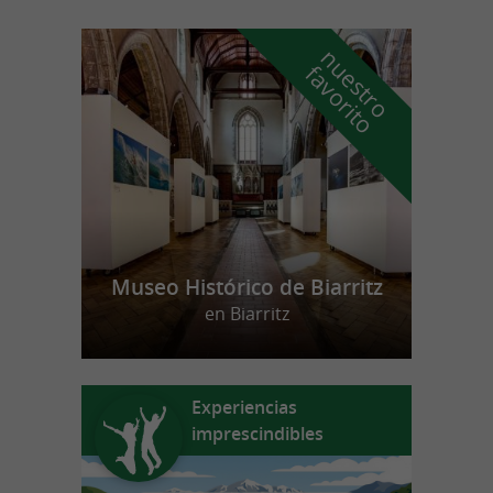
n
u
e
s
t
r
o
a
v
o
r
i
t
f
o
Museo Histórico de Biarritz
en Biarritz
Experiencias
imprescindibles