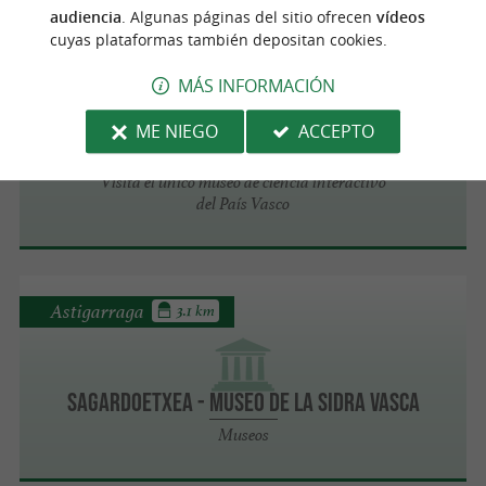
audiencia
. Algunas páginas del sitio ofrecen
vídeos
cuyas plataformas también depositan cookies.
San Sebastián
2.8 km
MÁS INFORMACIÓN
ME NIEGO
ACCEPTO
Museo Eureka
Visita el único museo de ciencia interactivo
del País Vasco
Astigarraga
3.1 km
Sagardoetxea - Museo de la Sidra Vasca
Museos