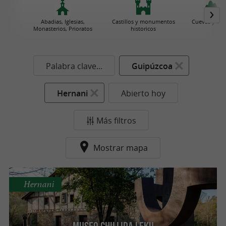
Abadias, Iglesias,
Castillos y monumentos
Cuevas y Sim
Monasterios, Prioratos
historicos
Palabra clave...
Guipúzcoa
Hernani
Abierto hoy
Más filtros
Mostrar mapa
Hernani