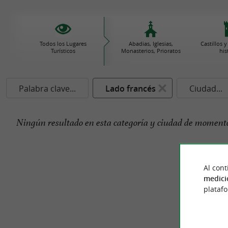
Todos los Lugares
Abadias, Iglesias,
Castillos
Turísticos
Monasterios, Prioratos
his
Palabra clave...
Lado francés
Ciudad...
Ningún resultado en esta categoría y ciudad de momento
Al cont
medici
plataf