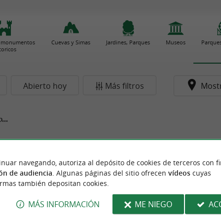
 y monumentos
Cuevas y Simas
Jardines, Parques
Museos
Parques
toricos
Abierto hoy
Más filtros
Most
...
inuar navegando, autoriza al depósito de cookies de terceros con f
ón de audiencia
. Algunas páginas del sitio ofrecen
vídeos
cuyas
ormas también depositan cookies.
MÁS INFORMACIÓN
ME NIEGO
AC