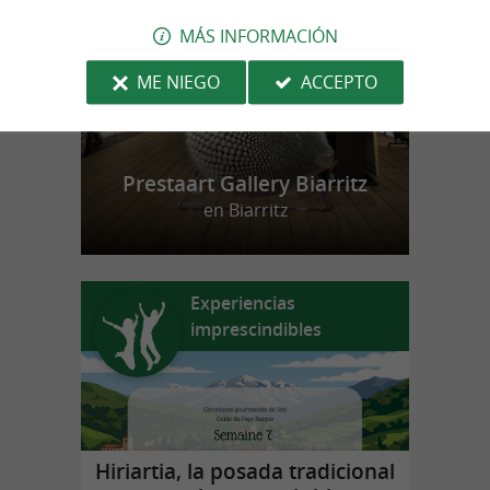
MÁS INFORMACIÓN
ME NIEGO
ACCEPTO
Prestaart Gallery Biarritz
en Biarritz
Experiencias
imprescindibles
Hiriartia, la posada tradicional