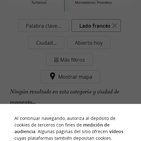
Turísticos
Monasterios, Prioratos
his
Palabra clave...
Lado francés
Ciudad...
Abierto hoy
Más filtros
Mostrar mapa
Ningún resultado en esta categoría y ciudad de
momento...
Al continuar navegando, autoriza al depósito de
cookies de terceros con fines de
medición de
n
u
e
s
t
r
o
a
v
o
r
i
t
audiencia
. Algunas páginas del sitio ofrecen
vídeos
f
o
cuyas plataformas también depositan cookies.