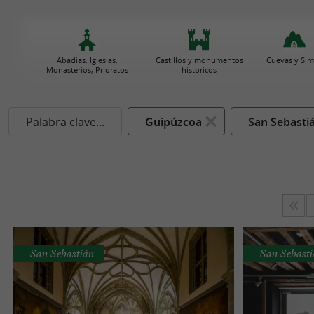
Abadias, Iglesias,
Castillos y monumentos
Cuevas y Sim
Monasterios, Prioratos
historicos
Palabra clave...
Guipúzcoa
San Sebasti
San Sebastián
San Sebast