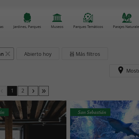
as
Jardines, Parques
Museos
Parques Temáticos
Parajes Naturale
án
Abierto hoy
Más filtros
Most
1
2
ián
San Sebastián