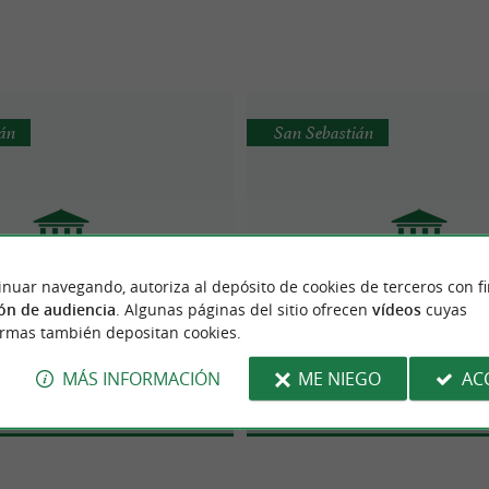
ián
San Sebastián
inuar navegando, autoriza al depósito de cookies de terceros con f
ón de audiencia
. Algunas páginas del sitio ofrecen
vídeos
cuyas
 de la Real Sociedad
Museum Cementos Re
ormas también depositan cookies.
Museos
Museos
MÁS INFORMACIÓN
ME NIEGO
AC