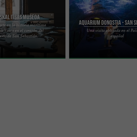
skal Itsas Museoa
Aquarium Donostia - San 
ete en la historia marítima
aís Vasco en el corazón del
Una visita obligada en el Paí
MUSEOA El Euskal Itsas Museoa es
El Acuario de Donostia-San Sebastiá
erto de San Sebastián.
español
imo situado en el puerto de San
las atracciones más visitadas del Pa
one en ...
español, con 300.000 ...