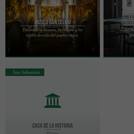
Eu
Museo San Telmo
Sumérg
Descubra la historia, la cultura y los
del P
El Museo San Telmo se encuentra en el casco
EUSKAL ITSAS 
estilos de vida del pueblo vasco.
pu
antiguo de San Sebastián, en uno de los pocos
un museo marít
edificios que ...
Sebastián que p
San Sebastián
Casa de la Historia
Museos