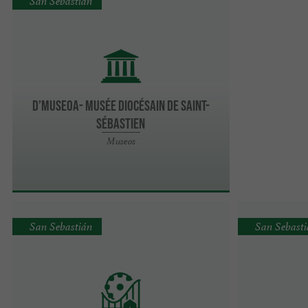
San Sebastián
D’Museoa- Musée diocésain de Saint-
Sébastien
Museos
San Sebastián
San Sebast