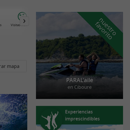
n
u
e
s
t
r
o
a
v
o
r
i
t
f
o
s
Visitas Insolitas
rar mapa
PARAL'aile
en Ciboure
Experiencias
imprescindibles