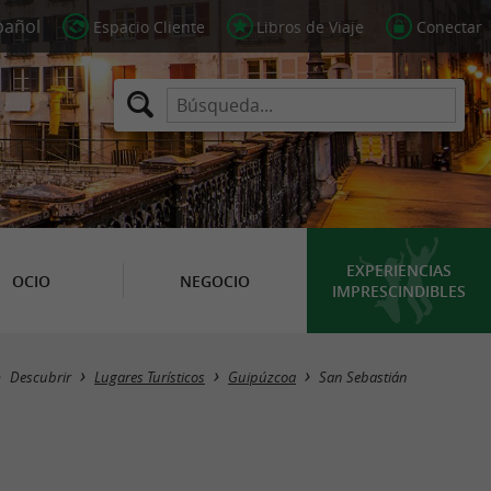
Espacio Cliente
Libros de Viaje
Conectar
EXPERIENCIAS
OCIO
NEGOCIO
IMPRESCINDIBLES
Masquer la carte
Descubrir
Lugares Turísticos
Guipúzcoa
San Sebastián