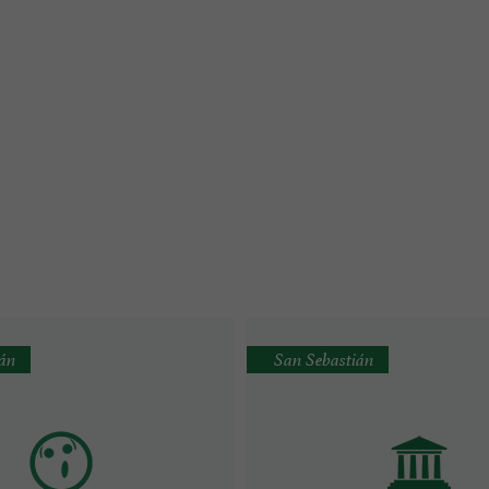
ián
San Sebastián