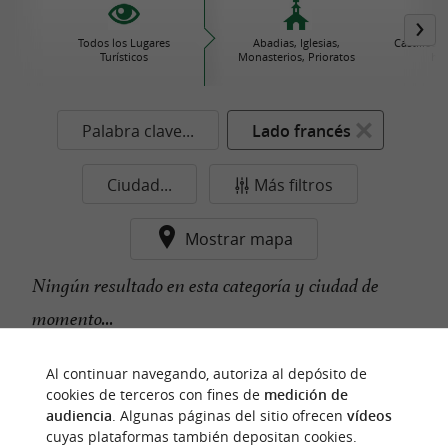
Todos los Lugares
Abadias, Iglesias,
Castillos
Turísticos
Monasterios, Prioratos
his
Palabra clave...
Lado francés
Ciudad...
Más filtros
Mostrar mapa
Ningún resultado en esta categoría y ciudad de
momento...
Al continuar navegando, autoriza al depósito de
cookies de terceros con fines de
medición de
n
u
e
s
t
r
o
a
v
o
r
i
t
f
o
audiencia
. Algunas páginas del sitio ofrecen
vídeos
cuyas plataformas también depositan cookies.