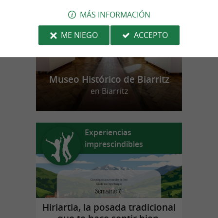
MÁS INFORMACIÓN
ME NIEGO
ACCEPTO
Museo Histórico de Biarritz
en Biarritz
Experiencias
imprescindibles
Hiriartia, la posada tradicional