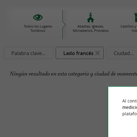
Todos los Lugares
Abadias, Iglesias,
Castillos
Turísticos
Monasterios, Prioratos
his
Palabra clave...
Lado francés
Ciudad...
Ningún resultado en esta categoría y ciudad de momento
Al cont
medici
plataf