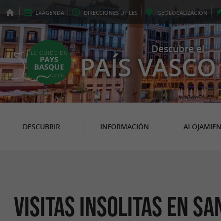
LA
AGENDA
DIRECCIONES
ÚTILES
GEO
LOCALIZACIÓN
Descubre el
PAÍS VASCO
DESCUBRIR
INFORMACIÓN
ALOJAMIE
Visitas Insolitas en Sa