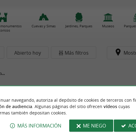
 y monumentos
Cuevas y Simas
Jardines, Parques
Museos
Parques
toricos
Abierto hoy
Más filtros
Most
...
inuar navegando, autoriza al depósito de cookies de terceros con f
ón de audiencia
. Algunas páginas del sitio ofrecen
vídeos
cuyas
ormas también depositan cookies.
MÁS INFORMACIÓN
ME NIEGO
AC