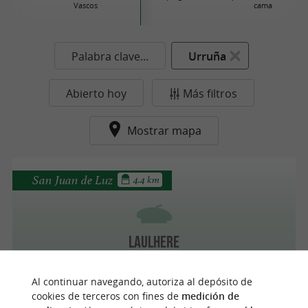
Vascos
cama
Palabra clave...
Urruña
Abierto hoy
Más filtros
Mostrar mapa
San Juan de Luz
4.4 km
Laulhere
Al continuar navegando, autoriza al depósito de
cookies de terceros con fines de
medición de