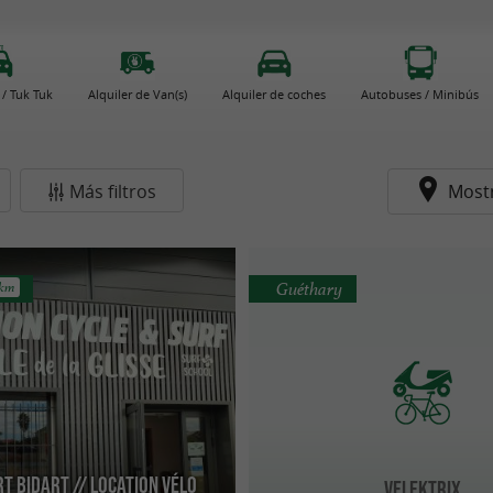
 / Tuk Tuk
Alquiler de Van(s)
Alquiler de coches
Autobuses / Minibús
Más filtros
Most
Guéthary
 km
T Bidart // Location vélo
Velektrix