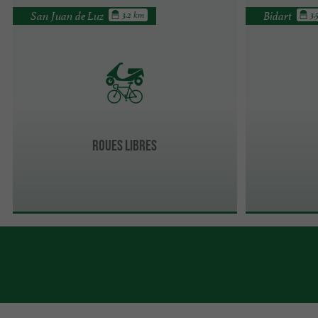
San Juan de Luz
Bidart
3.2 km
3.
Roues Libres