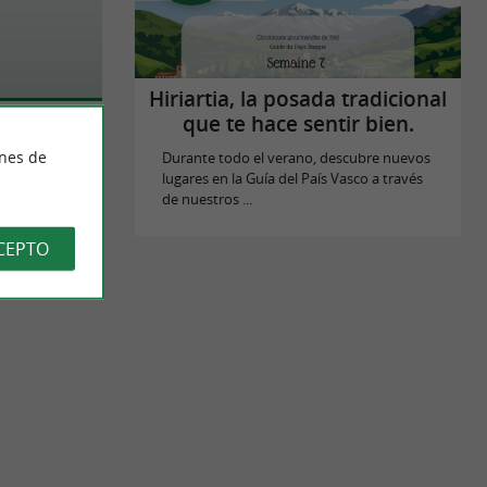
Hiriartia, la posada tradicional
que te hace sentir bien.
ines de
Durante todo el verano, descubre nuevos
lugares en la Guía del País Vasco a través
de nuestros ...
CEPTO