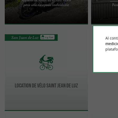
¿Buscas evasión, libertad, naturaleza o
Tu INTERSPORT 
para una escapada inolvidable
Pase
simplemente un paseo en moto, ya sea solo o en
te ofrece la ve
pareja, BROOAAP está ...
recorrer tus ...
San Juan de Luz
1.4 km
Al cont
medici
plataf
Location de vélo saint jean de luz