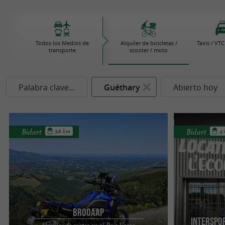
Todos los Medios de
Alquiler de bicicletas /
Taxis / VTC
transporte
scooter / moto
Palabra clave...
Guéthary
Abierto hoy
Bidart
Bidart
3.6 km
4
BROOAAP
INTERSPOR
Alquiler de motos en el País Vasco