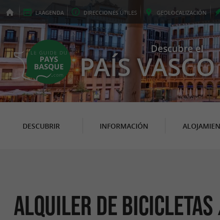
LA
AGENDA
DIRECCIONES
ÚTILES
GEO
LOCALIZACIÓN
Descubre el
PAÍS VASCO
DESCUBRIR
INFORMACIÓN
ALOJAMIE
Alquiler de bicicletas