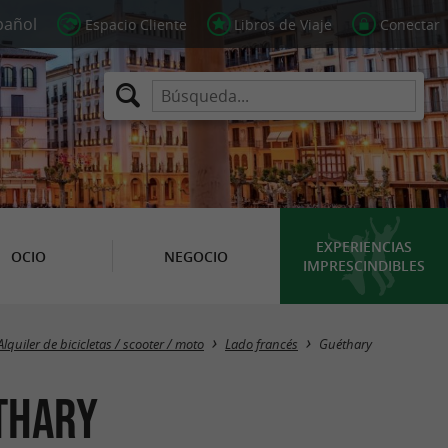
Espacio Cliente
Libros de Viaje
Conectar
EXPERIENCIAS
OCIO
NEGOCIO
IMPRESCINDIBLES
Masquer la carte
Alquiler de bicicletas / scooter / moto
Lado francés
Guéthary
éthary