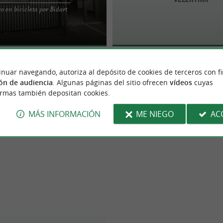
situada en la localidad de Bidart
o en bicicleta por Bidart
nta y alquiler de bicicletas para
inuar navegando, autoriza al depósito de cookies de terceros con f
ón de audiencia
. Algunas páginas del sitio ofrecen
vídeos
cuyas
ormas también depositan cookies.
MÁS INFORMACIÓN
ME NIEGO
AC