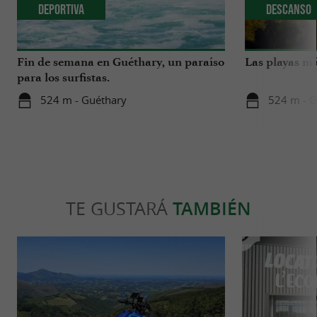
Deportiva
Descanso
Fin de semana en Guéthary, un paraíso
Las playas má
para los surfistas.
524 m - Guéthary
524 m - G
TE GUSTARÁ
TAMBIÉN