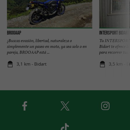
BROOAAP
INTERSPORT Bidart
¿Buscas evasión, libertad, naturaleza o
Tu INTERSPORT si
simplemente un paseo en moto, ya sea solo o en
Bidart te ofrece la
pareja, BROOAAP está ...
para recorrer tus .
3,1 km - Bidart
3,5 km - B