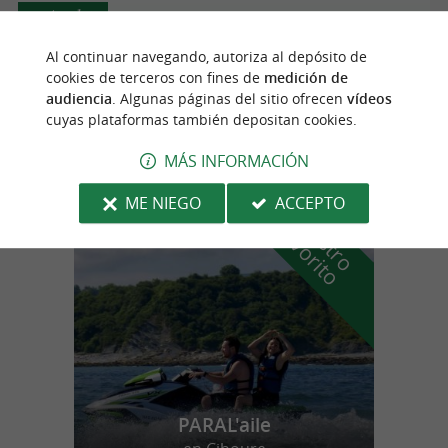
Anglet
Al continuar navegando, autoriza al depósito de
cookies de terceros con fines de
medición de
audiencia
. Algunas páginas del sitio ofrecen
vídeos
Aéro-Club Basque
cuyas plataformas también depositan cookies.
MÁS INFORMACIÓN
ME NIEGO
ACCEPTO
n
u
e
s
t
r
o
a
v
o
r
i
t
f
o
PARAL'aile