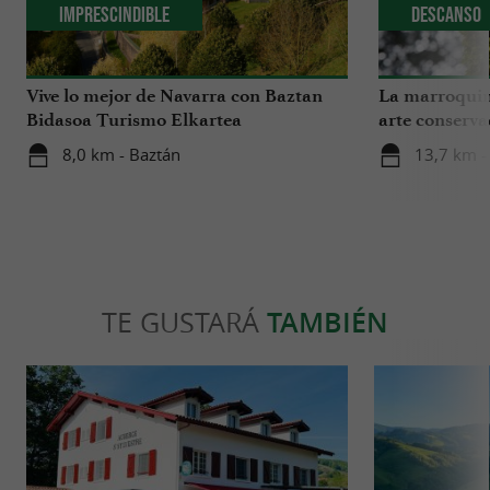
Imprescindible
Descanso
Vive lo mejor de Navarra con Baztan
La marroquine
Bidasoa Turismo Elkartea
arte conserv
8,0 km - Baztán
13,7 km -
TE GUSTARÁ
TAMBIÉN