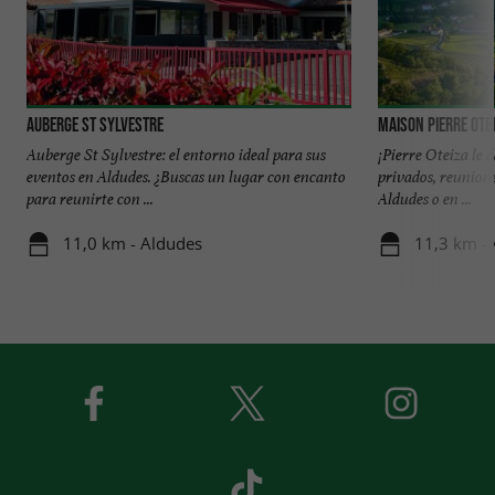
Auberge St Sylvestre
Maison Pierre Ote
Auberge St Sylvestre: el entorno ideal para sus
¡Pierre Oteiza le 
eventos en Aldudes. ¿Buscas un lugar con encanto
privados, reunione
para reunirte con ...
Aldudes o en ...
11,0 km - Aldudes
11,3 km -