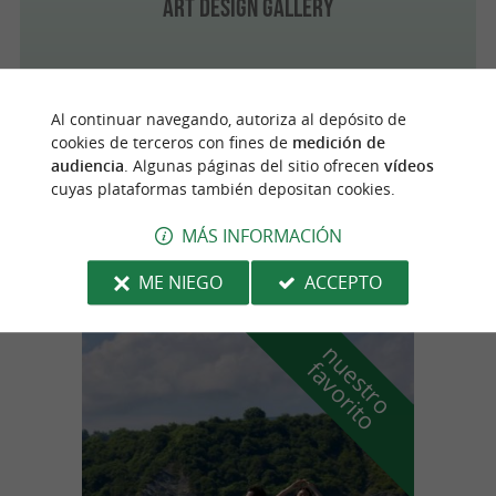
Art Design Gallery
Al continuar navegando, autoriza al depósito de
Guéthary
cookies de terceros con fines de
medición de
audiencia
. Algunas páginas del sitio ofrecen
vídeos
cuyas plataformas también depositan cookies.
Musée de Guéthary
MÁS INFORMACIÓN
ME NIEGO
ACCEPTO
n
u
e
s
t
r
o
a
v
o
r
i
t
f
o