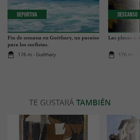
Deportiva
Descanso
Fin de semana en Guéthary, un paraíso
Las playas má
para los surfistas.
176 m - Guéthary
176 m - G
TE GUSTARÁ
TAMBIÉN