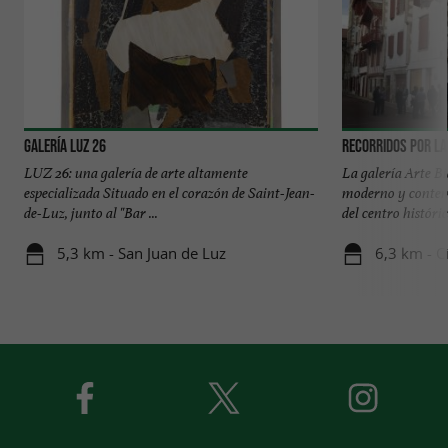
Galería Luz 26
Recorridos por la
LUZ 26: una galería de arte altamente
La galería Arte Bi
especializada Situado en el corazón de Saint-Jean-
moderno y contem
de-Luz, junto al "Bar ...
del centro histórico
5,3 km - San Juan de Luz
6,3 km - C