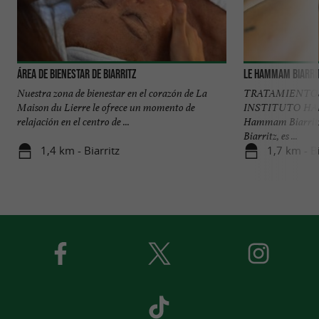
Área de bienestar de Biarritz
Le Hammam Biarri
Nuestra zona de bienestar en el corazón de La
TRATAMIENTOS
Maison du Lierre le ofrece un momento de
INSTITUTO HA
relajación en el centro de ...
Hammam Biarritz,
Biarritz, es ...
1,4 km - Biarritz
1,7 km - Bi