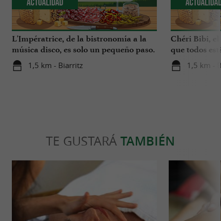
Actualidad
Actualida
L'Impératrice, de la bistronomía a la
Chéri Bibi, el
música disco, es solo un pequeño paso.
que todos es
1,5 km - Biarritz
1,5 km - B
TE GUSTARÁ
TAMBIÉN