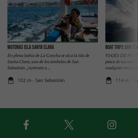
Motoras Isla Santa Clara
Boat Trips San Se
En plena bahía de La Concha se alza la isla de
VIAJES DE PESCA 
Santa Clara, uno de los símbolos de San
pesca de tus sueño
Sebastián. ¡Acércate a ...
cualquier otro puer
102 m - San Sebastián
114 m - Sa