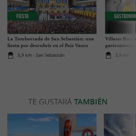
Fiesta
Gastronom
La Tamborrada de San Sebastián: una
Villano Bistr
fiesta por descubrir en el País Vasco
gastronómica 
Sur
un hotel bout
3,9 km - San Sebastián
3,9 km - 
San Sebastiá
TE GUSTARÁ
TAMBIÉN