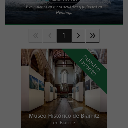
Excursiones en moto acuática y flyboard en
Hendaya
1
n
u
e
s
t
r
o
a
v
o
r
i
t
f
o
Museo Histórico de Biarritz
en Biarritz