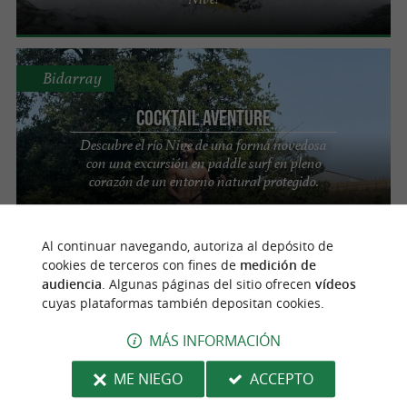
Bidarray
Cocktail Aventure
Descubre el río Nive de una forma novedosa
con una excursión en paddle surf en pleno
corazón de un entorno natural protegido.
Al continuar navegando, autoriza al depósito de
Saint-Pée-sur-Nivelle
cookies de terceros con fines de
medición de
audiencia
. Algunas páginas del sitio ofrecen
vídeos
cuyas plataformas también depositan cookies.
Aquazone
MÁS INFORMACIÓN
Una estructura inflable gigante en el lago de
Saint-Pée-sur-Nivelle
ME NIEGO
ACCEPTO