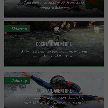
Para vivir emocionantes experiencias de
rafting en Bidarray
Bidarray
Cocktail Aventure
Anímate a practicar barranquismo en plena
naturaleza, en el País Vasco.
Bidarray
Cocktail Aventure
¡Actividades acuáticas 100% divertidas,
100% lúdicas y 100% emocionantes en el
Nive!