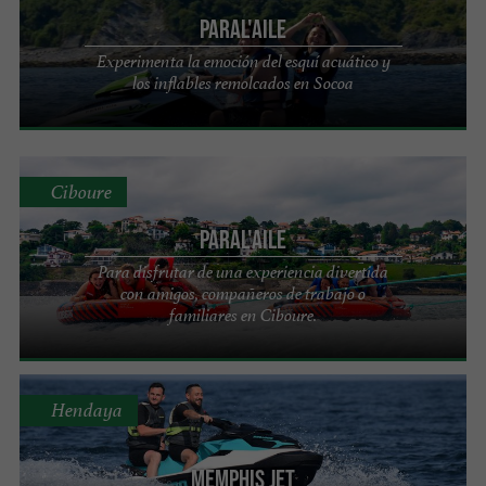
PARAL'aile
Experimenta la emoción del esquí acuático y
los inflables remolcados en Socoa
Ciboure
PARAL'aile
Para disfrutar de una experiencia divertida
con amigos, compañeros de trabajo o
familiares en Ciboure.
Hendaya
Memphis Jet