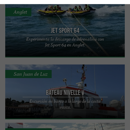
Anglet
Jet Sport 64
Experimenta la descarga de adrenalina con
Jet Sport 64 en Anglet.
San Juan de Luz
Bateau Nivelle V
Excursión en barco a lo largo de la costa
vasca.