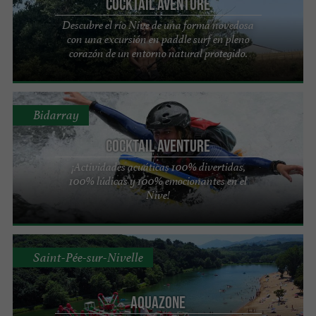
Cocktail Aventure
Descubre el río Nive de una forma novedosa
con una excursión en paddle surf en pleno
corazón de un entorno natural protegido.
Bidarray
Cocktail Aventure
¡Actividades acuáticas 100% divertidas,
100% lúdicas y 100% emocionantes en el
Nive!
Saint-Pée-sur-Nivelle
Aquazone