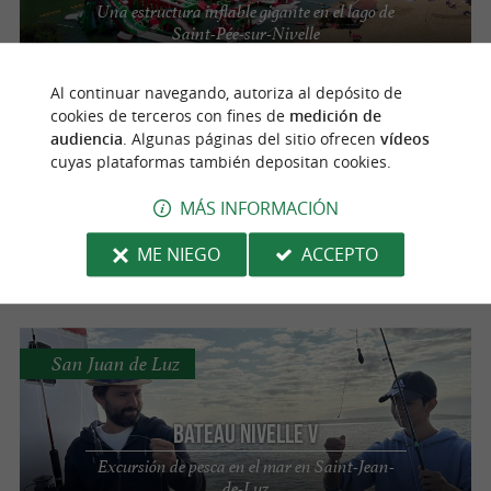
Una estructura inflable gigante en el lago de
Saint-Pée-sur-Nivelle
Al continuar navegando, autoriza al depósito de
cookies de terceros con fines de
medición de
Anglet
audiencia
. Algunas páginas del sitio ofrecen
vídeos
cuyas plataformas también depositan cookies.
Jet Sport 64
MÁS INFORMACIÓN
Experimenta la descarga de adrenalina con
ME NIEGO
ACCEPTO
Jet Sport 64 en Anglet.
San Juan de Luz
Bateau Nivelle V
Excursión de pesca en el mar en Saint-Jean-
de-Luz