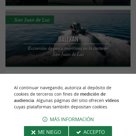
San Juan de Luz
Baltxan
Excursión de pesca marítima en la costa de
San Juan de Luz
Ciboure
424 m
Al continuar navegando, autoriza al depósito de
cookies de terceros con fines de
medición de
audiencia
. Algunas páginas del sitio ofrecen
vídeos
cuyas plataformas también depositan cookies.
Eaux Skadi
MÁS INFORMACIÓN
ME NIEGO
ACCEPTO