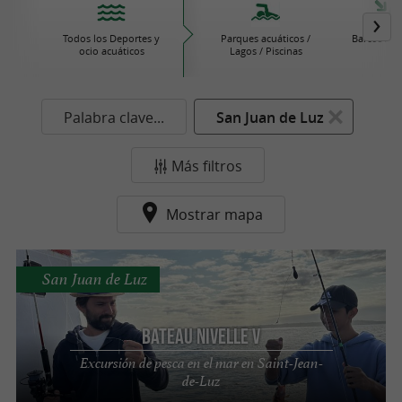
Todos los Deportes y
Parques acuáticos /
Barcos / V
ocio acuáticos
Lagos / Piscinas
Palabra clave...
San Juan de Luz
Más filtros
Mostrar mapa
San Juan de Luz
Bateau Nivelle V
Excursión de pesca en el mar en Saint-Jean-
de-Luz