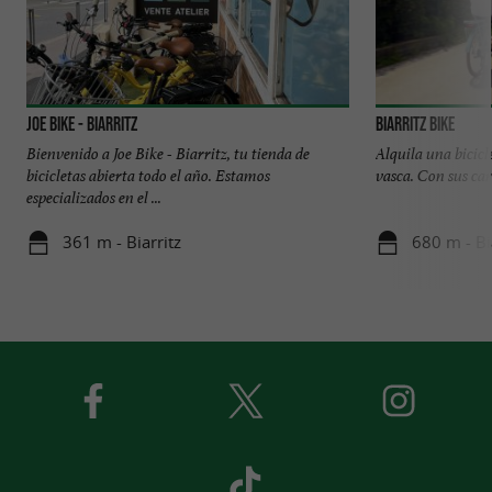
JOE BIKE - Biarritz
Biarritz Bike
Bienvenido a Joe Bike - Biarritz, tu tienda de
Alquila una bicicl
bicicletas abierta todo el año. Estamos
vasca. Con sus carr
especializados en el ...
361 m - Biarritz
680 m - Bi